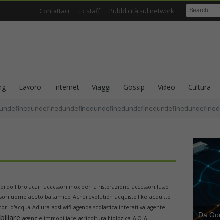
Contattaci
Lo staff
Pubblicità sul network
ng
Lavoro
Internet
Viaggi
Gossip
Video
Cultura
undefinedundefinedundefinedundefinedundefinedundefinedundefined
bordo libro
acari
accessori inox per la ristorazione
accessori lusso
ssori uomo
aceto balsamico
Acnerevolution
acquisto like
acquisto
tori d'acqua
Adiura
adsl wifi
agenda scolastica interattiva
agente
Da Goog
iliare
agenzie immobiliare
agricoltura biologica
AIO
AI