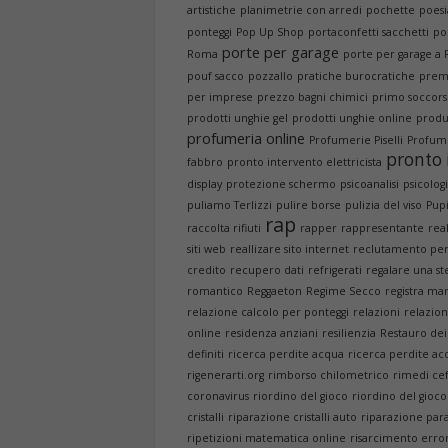
artistiche
planimetrie con arredi
pochette
poesi
ponteggi
Pop Up Shop
portaconfetti sacchetti
po
porte per garage
Roma
porte per garage a
pouf sacco
pozzallo
pratiche burocratiche
premi
per imprese
prezzo bagni chimici
primo soccor
prodotti unghie gel
prodotti unghie online
produ
profumeria online
Profumerie Piselli
Profum
pronto 
fabbro
pronto intervento elettricista
display
protezione schermo
psicoanalisi
psicologi
puliamo Terlizzi
pulire borse
pulizia del viso
Pupi
rap
raccolta rifiuti
rapper
rappresentante
rea
siti web
reallizare sito internet
reclutamento per
credito
recupero dati
refrigerati
regalare una ste
romantico
Reggaeton
Regime Secco
registra ma
relazione calcolo per ponteggi
relazioni
relazion
online
residenza anziani
resilienzia
Restauro dei
definiti
ricerca perdite acqua
ricerca perdite a
rigenerarti.org
rimborso chilometrico
rimedi ce
coronavirus
riordino del gioco
riordino del gioco
cristalli
riparazione cristalli auto
riparazione par
ripetizioni matematica online
risarcimento erro