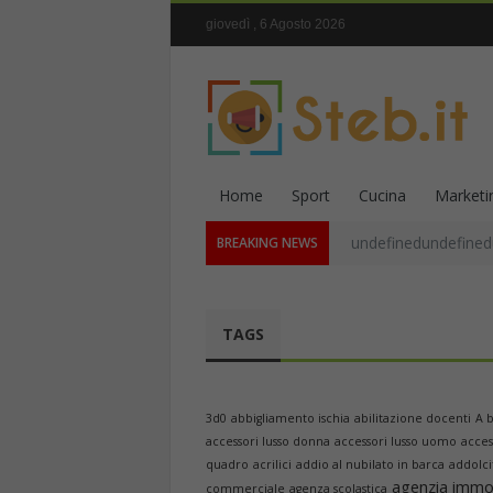
giovedì , 6 Agosto 2026
Home
Sport
Cucina
Marketi
undefinedundefined
BREAKING NEWS
TAGS
3d0
abbigliamento ischia
abilitazione docenti
A 
accessori lusso donna
accessori lusso uomo
acce
quadro
acrilici
addio al nubilato in barca
addolci
agenzia immob
commerciale
agenza scolastica