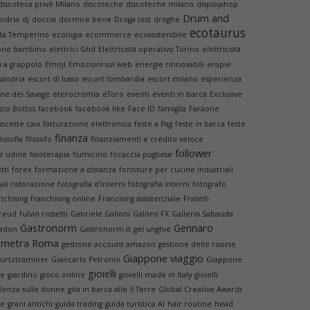
discoteca privè Milano
discoteche
discoteche milano
displayshop
Drum and
andria
dj
doccia
dormire bene
Droga test
droghe
ecotaurus
tta Temperino
ecologia
ecommerce
ecosostenibile
one bambino
elettrici Ghd
Elettricista operativo Torino
elettricista
 a grappolo
Emoji
Emozioni sul web
energie rinnovabili
erapie
sandria
escort di lusso
escort lombardia
escort milano
esperienza
one dei Savage
eterocromia
eToro
eventi
eventi in barca
Exclusive
zio Bottos
facebook
facebook like
Face ID
famiglia
Faraone
ascette cavi
fatturazione elettronica
feste a Pag
feste in barca
feste
finanza
ilosofia
filosofo
finanziamenti e credito veloce
follower
re udine
fisioterapia
fiumicino
focaccia pugliese
tti
forex
formazione a distanza
forniture per cucine industriali
ali ristorazione
fotografia d'interni
fotografia interni
fotografo
nchising
franchising online
Francising assistenziale
Fratelli
reud
fulvio rossetti
Gabriele Galloni
Galileo FX
Galleria Sabauda
Gastronorm
Gennaro
Radon
Gastronorm.it
gel unghie
ometra Roma
gestione account amazon
gestione delle risorse
Giappone viaggio
urtztraminer
Giancarlo Petronio
Giappone
gioielli
le
giardino
gioco online
gioielli made in Italy
gioielli
olenza sulle donne
gita in barca alle 5 Terre
Global Creative Awards
ee
grani antichi
guida trading
guida turistica AI
hair routine
head