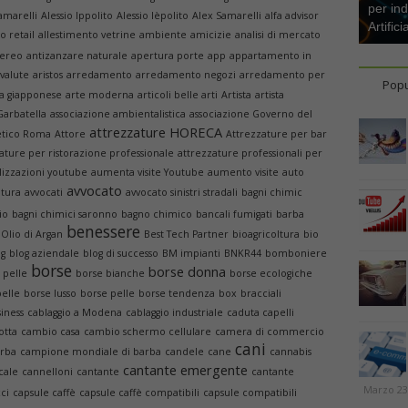
per ind
amarelli
Alessio Ippolito
Alessio Ièpolito
Alex Samarelli
alfa advisor
Artifici
o retail
allestimento vetrine
ambiente
amicizie
analisi di mercato
aereo
antizanzare naturale
apertura porte
app
appartamento in
ovalute
aristos
arredamento
arredamento negozi
arredamento per
Popu
ia giapponese
arte moderna
articoli belle arti
Artista
artista
 Garbatella
associazione ambientalistica
associazione Governo del
attrezzature HORECA
etico Roma
Attore
Attrezzature per bar
ature per ristorazione professionale
attrezzature professionali per
lizzazioni youtube
aumenta visite Youtube
aumento visite
auto
avvocato
ltura
avvocati
avvocato sinistri stradali
bagni chimic
io
bagni chimici saronno
bagno chimico
bancali fumigati
barba
benessere
 Olio di Argan
Best Tech Partner
bioagricoltura
bio
og
blog aziendale
blog di successo
BM impianti
BNKR44
bomboniere
borse
borse donna
 pelle
borse bianche
borse ecologiche
pelle
borse lusso
borse pelle
borse tendenza
box
bracciali
iness
cablaggio a Modena
cablaggio industriale
caduta capelli
otta
cambio casa
cambio schermo cellulare
camera di commercio
cani
arba
campione mondiale di barba
candele
cane
cannabis
cantante emergente
cale
cannelloni
cantante
cantante
Marzo 23
cci
capsule caffè
capsule caffè compatibili
capsule compatibili