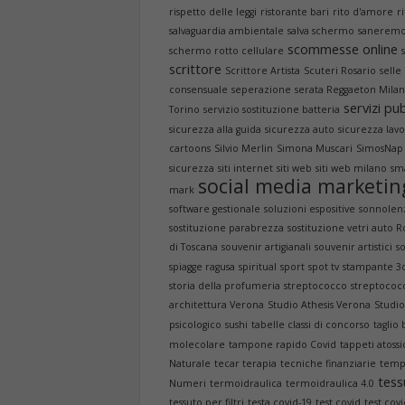
rispetto delle leggi
ristorante bari
rito d'amore
ri
salvaguardia ambientale
salva schermo
sanerem
scommesse online
schermo rotto cellulare
scrittore
Scrittore Artista
Scuteri Rosario
selle
consensuale
seperazione
serata Reggaeton Mila
servizi pub
Torino
servizio sostituzione batteria
sicurezza alla guida
sicurezza auto
sicurezza lav
cartoons
Silvio Merlin
Simona Muscari
SimosNap
sicurezza
siti internet
siti web
siti web milano
sm
social media marketin
mark
software gestionale
soluzioni espositive
sonnolen
sostituzione parabrezza
sostituzione vetri auto 
di Toscana
souvenir artigianali
souvenir artistici
so
spiagge ragusa
spiritual
sport
spot tv
stampante 3
storia della profumeria
streptococco
streptococ
architettura Verona
Studio Athesis Verona
Studio
psicologico
sushi
tabelle classi di concorso
taglio
molecolare
tampone rapido Covid
tappeti atossi
Naturale
tecar terapia
tecniche finanziarie
temp
tess
Numeri
termoidraulica
termoidraulica 4.0
tessuto per filtri
testa covid-19
test covid
test covi