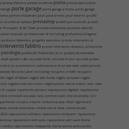
poeta
a
poesia d'amore
poesia moderna
polizze assicurative
porte garage
rtafogli
porte garage a Roma
porte garage
 Roma
portoni industraili
pouf
pouf arredo
pouf esterno
pouffe
prestashop
o eccelenza italiana
prestiti per aziende
prestiti
so
Principato di Bir Tawil
prodotti anticaduta
prodotti naturali
zione musicale
professionisti di recruiting
profumeria Dragone
i
profumo Valentino
progetto esecutivo
pronto intervento di
intervento fabbro
pronto intervento idraulico
protezione
psicologia
pubblicità
Pubblicità Lecco
pubblicità televisiva
 Avati
quadro
r&b
raccolta fondi
raccolta liriche
raccolta poesie
lizzare un ecommerce
realizzazione di un sito web
realizzazione
sonale
Records Label
recruiting
recupero crediti
recupero
lla
regali di Natale
regalo alla moda
regalo esclusivo
regalo
rchio
registra marchio onine
registrazione marca online
reiki
relax
i di coppia
repellente zanzare
reputazione digitale
reputazione
 beni immobili vincolati
rete commerciale
rete di vendita
ricci
cqua Roma
riciclare
ridurre consumi acqua
rifiuti
rigenerarti
falea
rimedi emicrania
rimedi mal di testa
rimedi sociali
 2026
riparazione cellulare
riparazione computer
riparazione
abrezza
riparazione vetri auto
riparazione vetri auto Roma
ri medici
risarcimento malasanità
risorse aeree antincendio