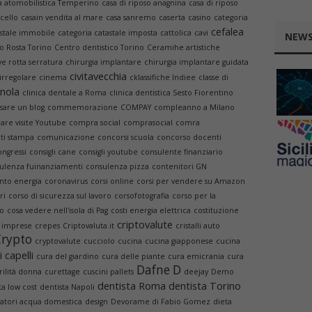
a atomobilistica Temperino
casa di riposo anagnina
casa di riposo
ncello
casain vendita al mare
casa sanremo
caserta
casino
categoria
cefalea
astale immobile
categoria catastale imposta
cattolica
cavi
NEWS
o Rosta Torino
Centro dentistico Torino
Ceramihe artistiche
ve rotta serratura
chirurgia implantare
chirurgia implantare guidata
civitavecchia
 irregolare
cinema
cklassifiche Indiee
classe di
nola
clinica dentale a Roma
clinica dentistica Sesto Fiorentino
are un blog
commemorazione
COMPAY
compleanno a Milano
re visite Youtube
compra social
comprasocial
comra
ti stampa
comunicazione
concorsi scuola
concorso docenti
ongressi
consigli cane
consigli youtube
consulente finanziario
ulenza fuinanziamenti
consulenza pizza
contenitori GN
nto energia
coronavirus
corsi online
corsi per vendere su Amazon
ri
corso di sicurezza sul lavoro
corsofotografia
corso per la
to
cosa vedere nell'isola di Pag
costi energia elettrica
costituzione
criptovalute
o imprese
crepes
Criptovaluta.it
cristalli auto
Crypto
cryptovalute
cucciolo
cucina
cucina giapponese
cucina
 capelli
cura del giardino
cura delle piante
cura emicrania
cura
Dafne D
rilità donna
curettage
cuscini pallets
deejay
Demo
dentista Roma
dentista Torino
ta low cost
dentista Napoli
atori acqua domestica
design
Devorame di Fabio Gomez
dieta