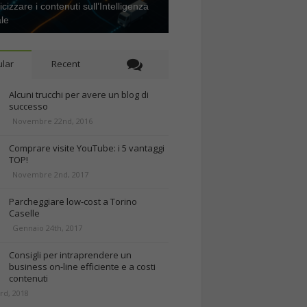
icizzare i contenuti sull’Intelligenza
ale
lar
Recent
Alcuni trucchi per avere un blog di
successo
Novembre 22nd, 2016
Comprare visite YouTube: i 5 vantaggi
TOP!
Novembre 2nd, 2017
Parcheggiare low-cost a Torino
Caselle
Gennaio 24th, 2017
Consigli per intraprendere un
business on-line efficiente e a costi
contenuti
rd, 2018