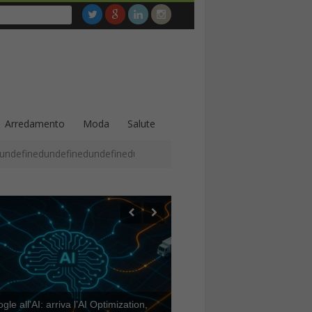
Arredamento
Moda
Salute
undefinedundefinedundefinedundefinedundefinedundefinedundefined
le all’AI: arriva l’AI Optimization,