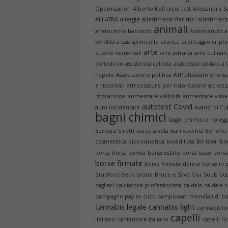
Optimization
Alberto Kofi
alcol test
Alessandro S
ALLATRA
allergie
allestimenti fieristici
allestiment
animali
anatocismo bancario
Antincendio 
vendita a castiglioncello
arance
arbitraggio cript
arte
cucine industriali
arte astratta
arte culinar
poliedrico
assistenza caldaia
assistenza caldaia a
Popolo
Associazione politica
ATP
attestato energ
e ristoranti
attrezzature per ristorazione
attrezz
ritorazione
aumentare visibilità
aumentare visua
autotest Covid
auto incidentate
Avanzi di Cu
bagni chimici
bagni chimici a nolegg
Barbara Sirotti
barca a vela
bari vecchia
Benefici
cosmeteica
biocosmetica
bioedilizia
Bir tawil
bl
borsa
borsa donna
borsa estate
borsa lusso
borsa
borse firmate
borse firmate donna
borse in 
Bradford Beck
brano
Bruco e Save Our Souls
bus
cagliari
calciatore professionista
caldaia
caldaia r
campagne pay er click
campionati mondiali di b
cannabis legale
cannabis light
cannabis lo
capelli
italiano
cantautore italiano
capelli ri