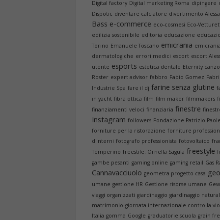
Digital factory
Digital marketing Roma
dipingere
Dispotic
diventare calciatore
divertimento Aless
Bass
e-commerce
eco-cosmesi
Eco-Vetture
edilizia sostenibile
editoria
educazione
educazi
emicrania
Torino
Emanuele Toscano
emicrania
dermatologiche
errori medici
escort
escort Ales
esports
utente
estetica dentale
Eternity canz
Roster
expert advisor
fabbro
Fabio Gomez
Fabri
farine senza glutine
Industrie Spa
fare il dj
f
in yacht
fibra ottica
film
film maker
filmmakers
f
finestre
finanziamenti veloci
finanziaria
finest
Instagram
followers
Fondazione Patrizio Paole
forniture per la ristorazione
forniture profession
d'interni
fotografo professionista
fotovoltaico
fra
freestyle
Temperino
freestile. Ornella Sagula
f
gambe pesanti
gaming online
gaming retail
Gas 
Cannavacciuolo
ge
geometra progetto casa
umane
gestione HR
Gestione risorse umane
Gew
viaggi organizzati
giardinaggio
giardinaggio natura
matrimonio
giornata internazionale contro la vi
Italia
gomma
Google
graduatorie scuola
grain fr