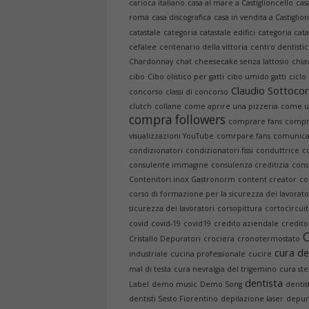
carioca italiano
casa al mare a Castiglioncello
cas
roma
casa discografica
casa in vendita a Castiglio
catastale
categoria catastale edifici
categoria cat
cefalee
centenario della vittoria
centro dentistic
Chardonnay
chat
cheesecake senza lattosio
chia
cibo
Cibo olistico per gatti
cibo umido gatti
ciclo
Claudio Sottocor
concorso
classi di concorso
clutch
collane
come aprire una pizzeria
come us
compra followers
comprare fans
compra
visualizzazioni YouTube
comrpare fans
comunica
condizionatori
condizionatori fissi
conduttrice
c
consulente immagine
consulenza creditizia
cons
Contenitori inox Gastronorm
content creator
co
corso di formazione per la sicurezza dei lavorato
sicurezza dei lavoratori
corsopittura
cortocircui
covid
covid-19
covid19
credito aziendale
credit
Cristallo Depuratori
crociera
cronotermostato
cura dei
industriale
cucina professionale
cucire
mal di testa
cura nevralgia del trigemino
cura ste
dentista
Label
demo music
Demo Song
dentis
dentisti Sesto Fiorentino
depilazione laser
depur