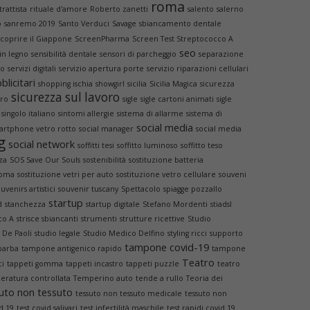
roma
trattista
rituale d'amore
Roberto zanetti
salento
salerno
o
sanremo 2019
Santo Verduci
Savage
sbiancamento dentale
scoprire il Giappone
ScreenPharma
Screen Test Streptococco A
seo
 in legno
sensibilità dentale
sensori di parcheggio
separazione
no
servizi digitali
servizio apertura porte
servizio riparazioni cellulari
blicitari
shopping ischia
showgirl
sicilia
Sicilia Magica
sicurezza
sicurezza sul lavoro
oro
sigle
sigle cartoni animati
sigle
singolo italiano
sintomi allergie
sistema di allarme
sistema di
social media
artphone vetro rotto
social manager
social media
g
social network
soffitti tesi
soffitto luminoso
soffitto teso
za
SOS Save Our Souls
sostenibilità
sostituzione batteria
Roma
sostituzione vetri per auto
sostituzione vetro cellulare
souveni
uvenirs artistici
souvenir tuscany
Spettacolo
spiagge pozzallo
startup
d
stanchezza
startup digitale
Stefano Mordenti
stiadsl
co A
strisce sbiancanti
strumenti
strutture ricettive
Studio
 De Paoli
studio legale
Studio Medico Delfino
styling ricci
supporto
tampone covid-19
 barba
tampone antigenico rapido
tampone
Teatro
ci
tappeti gomma
tappeti incastro
tappeti puzzle
teatro
eratura controllata
Temperino auto
tende a rullo
Teoria dei
uto non tessuto
tessuto non tessuto medicale
tessuto non
d 19
test covid salivari
test infertilità maschile
test rapidi covid 19