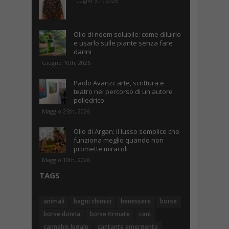
Luglio 5th, 2026
Olio di neem solubile: come diluirlo
e usarlo sulle piante senza fare
danni
Giugno 10th, 2026
Paolo Avanzi: arte, scrittura e
teatro nel percorso di un autore
poliedrico
Maggio 25th, 2026
Olio di Argan: il lusso semplice che
funziona meglio quando non
promette miracoli
Maggio 10th, 2026
TAGS
animali
bagni chimici
benessere
borse
borse donna
borse firmate
cani
cannabis legale
cantante emergente