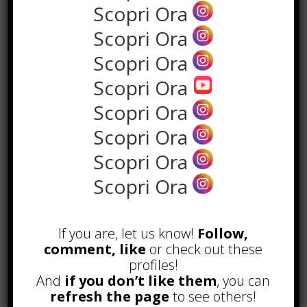
Scopri Ora
Scopri Ora
Scopri Ora
Scopri Ora
Scopri Ora
Scopri Ora
POPOLARI
Scopri Ora
Scopri Ora
Alcuni trucchi per avere un blog di
successo
Novembre 22nd, 2016
If you are, let us know!
Follow,
Comprare visite YouTube: i 5
comment, like
or check out these
vantaggi TOP!
profiles!
Novembre 2nd, 2017
And
if you don’t like them
, you can
refresh the page
to see others!
Parcheggiare low-cost a Torino
Caselle