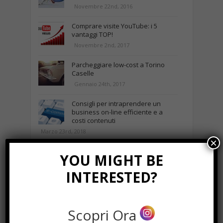
Novembre 22nd, 2016
Comprare visite YouTube: i 5
vantaggi TOP!
Novembre 2nd, 2017
Parcheggiare low-cost a Torino
Caselle
Gennaio 24th, 2017
Consigli per intraprendere un
business on-line efficiente e a
costi contenuti
Marzo 23rd, 2018
×
YOU MIGHT BE
NEWS IN UNA FOTO
INTERESTED?
Scopri Ora