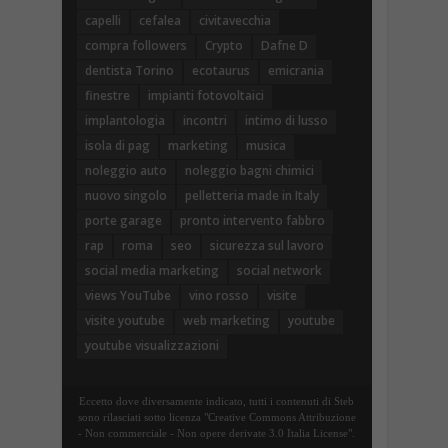
capelli
cefalea
civitavecchia
compra followers
Crypto
Dafne D
dentista Torino
ecotaurus
emicrania
finestre
impianti fotovoltaici
implantologia
incontri
intimo di lusso
isola di pag
marketing
musica
noleggio auto
noleggio bagni chimici
nuovo singolo
pelletteria made in Italy
porte garage
pronto intervento fabbro
rap
roma
seo
sicurezza sul lavoro
social media marketing
social network
views YouTube
vino rosso
visite
visite youtube
web marketing
youtube
youtube visualizzazioni
Eccetto dove diversamente indicato, tutti i contenuti di Steb
sono rilasciati sotto licenza "Creative Commons Attribuzione
- Non commerciale - Non opere derivate 3.0 Italia License".