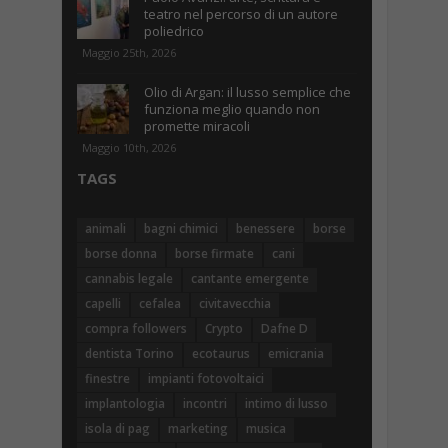
teatro nel percorso di un autore
poliedrico
Maggio 25th, 2026
Olio di Argan: il lusso semplice che
funziona meglio quando non
promette miracoli
Maggio 10th, 2026
TAGS
animali
bagni chimici
benessere
borse
borse donna
borse firmate
cani
cannabis legale
cantante emergente
capelli
cefalea
civitavecchia
compra followers
Crypto
Dafne D
dentista Torino
ecotaurus
emicrania
finestre
impianti fotovoltaici
implantologia
incontri
intimo di lusso
isola di pag
marketing
musica