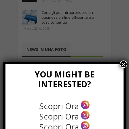
Gennaio 24th, 2017
Consigli per intraprendere un
business on-line efficiente e a
costi contenuti
Marzo 23rd, 2018
NEWS IN UNA FOTO
×
YOU MIGHT BE
INTERESTED?
Scopri Ora
Scopri Ora
Scopri Ora