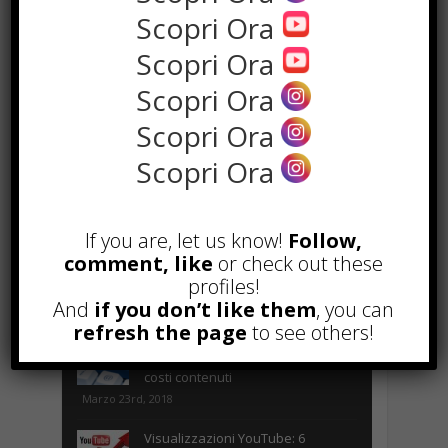
Scopri Ora
Scopri Ora
POPOLARI
Scopri Ora
Alcuni trucchi per avere un blog di
Scopri Ora
successo
Novembre 22nd, 2016
Scopri Ora
Comprare visite YouTube: i 5
vantaggi TOP!
Novembre 2nd, 2017
If you are, let us know!
Follow,
comment, like
or check out these
Parcheggiare low-cost a Torino
Caselle
profiles!
And
if you don’t like them
Gennaio 24th, 2017
, you can
refresh the page
to see others!
Consigli per intraprendere un
business on-line efficiente e a
costi contenuti
Marzo 23rd, 2018
Visualizzazioni YouTube: 6