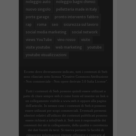
noleggio auto
noleggio bagni chimici
nuovo singolo
pelletteria made in Italy
porte garage
pronto intervento fabbro
rap
roma
seo
sicurezza sul lavoro
social media marketing
social network
views YouTube
vino rosso
visite
visite youtube
web marketing
youtube
youtube visualizzazioni
Eccetto dove diversamente indicato, tutti i contenuti di Steb
sono rilasciati sotto licenza "Creative Commons Attribuzione
- Non commerciale - Non opere derivate 3.0 Italia License".
Tutti i contenuti di Steb possono quindi essere utilizzati a
patto di citare sempre steb.it come fonte ed inserire un link o
un collegamento visibile a www.steb.it oppure alla pagina
dell'articolo. In nessun caso i contenuti di Steb.it possono
essere utilizzati per scopi commerciali. Eventuali permessi
ulteriori relativi all'utilizzo dei contenuti pubblicati possono
essere richiesti a info@steb.it. Steb non è responsabile dei
contenuti dei siti in collegamento, della qualità o correttezza
dei dati forniti da terzi. Si riserva pertanto la facoltà di
rimuovere informazioni ritenute offensive o contrarie al