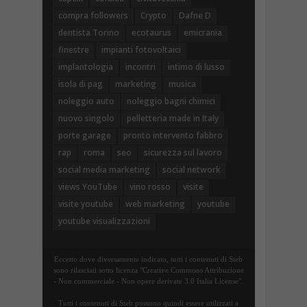
compra followers
Crypto
Dafne D
dentista Torino
ecotaurus
emicrania
finestre
impianti fotovoltaici
implantologia
incontri
intimo di lusso
isola di pag
marketing
musica
noleggio auto
noleggio bagni chimici
nuovo singolo
pelletteria made in Italy
porte garage
pronto intervento fabbro
rap
roma
seo
sicurezza sul lavoro
social media marketing
social network
views YouTube
vino rosso
visite
visite youtube
web marketing
youtube
youtube visualizzazioni
Eccetto dove diversamente indicato, tutti i contenuti di Steb
sono rilasciati sotto licenza "Creative Commons Attribuzione
- Non commerciale - Non opere derivate 3.0 Italia License".
Tutti i contenuti di Steb possono quindi essere utilizzati a