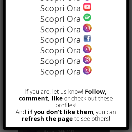
Scopri Ora
Scopri Ora
Scopri Ora
Scopri Ora
Scopri Ora
Scopri Ora
POPOLARI
Scopri Ora
Alcuni trucchi per avere un blog di
successo
Novembre 22nd, 2016
If you are, let us know!
Follow,
Comprare visite YouTube: i 5
comment, like
or check out these
vantaggi TOP!
profiles!
Novembre 2nd, 2017
And
if you don’t like them
, you can
refresh the page
to see others!
Parcheggiare low-cost a Torino
Caselle
Gennaio 24th, 2017