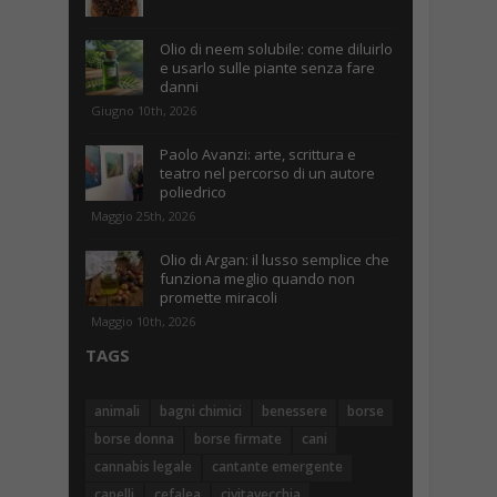
Olio di neem solubile: come diluirlo
e usarlo sulle piante senza fare
danni
Giugno 10th, 2026
Paolo Avanzi: arte, scrittura e
teatro nel percorso di un autore
poliedrico
Maggio 25th, 2026
Olio di Argan: il lusso semplice che
funziona meglio quando non
promette miracoli
Maggio 10th, 2026
TAGS
animali
bagni chimici
benessere
borse
borse donna
borse firmate
cani
cannabis legale
cantante emergente
capelli
cefalea
civitavecchia