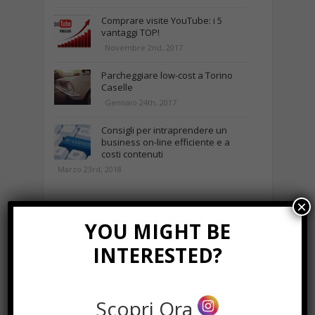
Comprare visite YouTube: i 5
vantaggi TOP!
Novembre 2nd, 2017
Parcheggiare low-cost a Torino
Caselle
Gennaio 24th, 2017
Consigli per intraprendere un
business on-line efficiente e a
costi contenuti
Marzo 23rd, 2018
×
NEWS IN UNA FOTO
YOU MIGHT BE
INTERESTED?
Scopri Ora