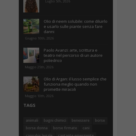
Luglio 5th, 2026
Olio di neem solubile: come diluirlo
e usarlo sulle piante senza fare
danni
Giugno 10th, 2026
Paolo Avanzi: arte, scrittura e
teatro nel percorso di un autore
poliedrico
Maggio 25th, 2026
Olio di Argan: il lusso semplice che
funziona meglio quando non
promette miracoli
Maggio 10th, 2026
TAGS
animali
bagni chimici
benessere
borse
borse donna
borse firmate
cani
cannabis legale
cantante emergente