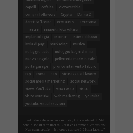
capelli
cefalea
civitavecchia
compra followers
Crypto
Dafne D
dentista Torino
ecotaurus
emicrania
finestre
impianti fotovoltaici
implantologia
incontri
intimo di lusso
isola di pag
marketing
musica
noleggio auto
noleggio bagni chimici
nuovo singolo
pelletteria made in Italy
porte garage
pronto intervento fabbro
rap
roma
seo
sicurezza sul lavoro
social media marketing
social network
views YouTube
vino rosso
visite
visite youtube
web marketing
youtube
youtube visualizzazioni
Eccetto dove diversamente indicato, tutti i contenuti di Steb
sono rilasciati sotto licenza "Creative Commons Attribuzione
- Non commerciale - Non opere derivate 3.0 Italia License".