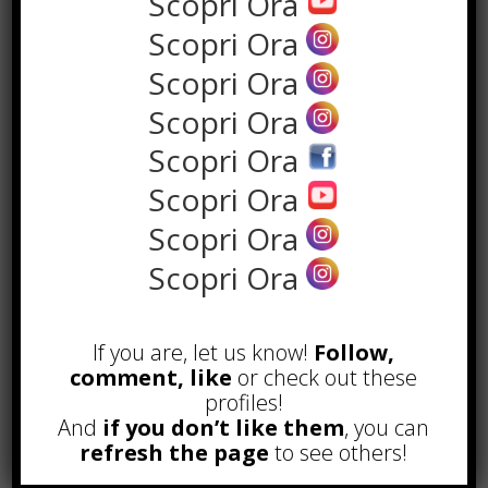
Scopri Ora
Scopri Ora
Scopri Ora
Scopri Ora
Scopri Ora
Scopri Ora
Scopri Ora
POPOLARI
Scopri Ora
Alcuni trucchi per avere un blog di
successo
Novembre 22nd, 2016
If you are, let us know!
Follow,
comment, like
or check out these
Comprare visite YouTube: i 5
profiles!
vantaggi TOP!
And
if you don’t like them
, you can
Novembre 2nd, 2017
refresh the page
to see others!
Parcheggiare low-cost a Torino