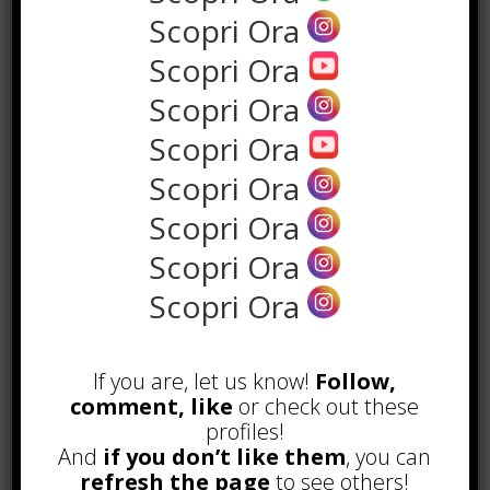
Scopri Ora
Scopri Ora
Scopri Ora
Scopri Ora
Scopri Ora
Scopri Ora
Scopri Ora
POPOLARI
Scopri Ora
Alcuni trucchi per avere un blog di
successo
Novembre 22nd, 2016
If you are, let us know!
Follow,
comment, like
Comprare visite YouTube: i 5
or check out these
vantaggi TOP!
profiles!
Novembre 2nd, 2017
And
if you don’t like them
, you can
refresh the page
to see others!
Parcheggiare low-cost a Torino