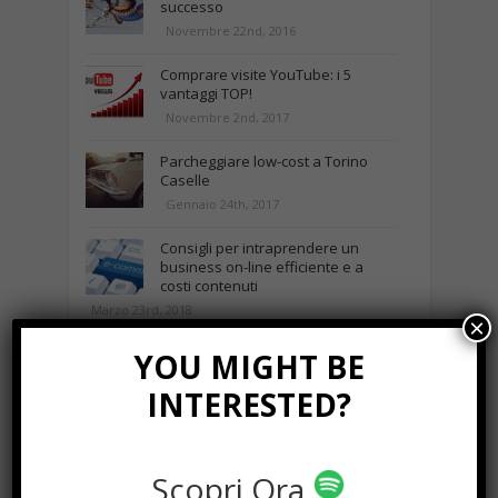
successo
Novembre 22nd, 2016
Comprare visite YouTube: i 5
vantaggi TOP!
Novembre 2nd, 2017
Parcheggiare low-cost a Torino
Caselle
Gennaio 24th, 2017
Consigli per intraprendere un
business on-line efficiente e a
costi contenuti
Marzo 23rd, 2018
×
YOU MIGHT BE
NEWS IN UNA FOTO
INTERESTED?
Scopri Ora