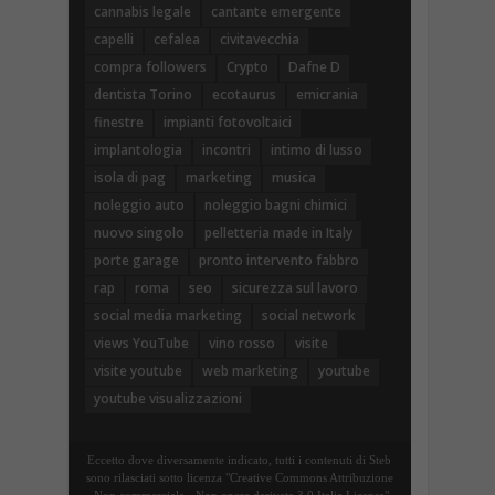
cannabis legale
cantante emergente
capelli
cefalea
civitavecchia
compra followers
Crypto
Dafne D
dentista Torino
ecotaurus
emicrania
finestre
impianti fotovoltaici
implantologia
incontri
intimo di lusso
isola di pag
marketing
musica
noleggio auto
noleggio bagni chimici
nuovo singolo
pelletteria made in Italy
porte garage
pronto intervento fabbro
rap
roma
seo
sicurezza sul lavoro
social media marketing
social network
views YouTube
vino rosso
visite
visite youtube
web marketing
youtube
youtube visualizzazioni
Eccetto dove diversamente indicato, tutti i contenuti di Steb
sono rilasciati sotto licenza "Creative Commons Attribuzione