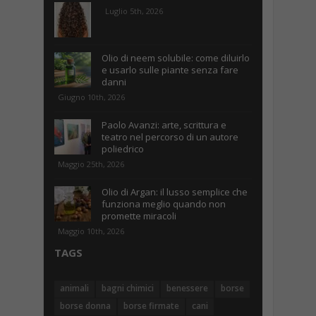
Luglio 5th, 2026
Olio di neem solubile: come diluirlo
e usarlo sulle piante senza fare
danni
Giugno 10th, 2026
Paolo Avanzi: arte, scrittura e
teatro nel percorso di un autore
poliedrico
Maggio 25th, 2026
Olio di Argan: il lusso semplice che
funziona meglio quando non
promette miracoli
Maggio 10th, 2026
TAGS
animali
bagni chimici
benessere
borse
borse donna
borse firmate
cani