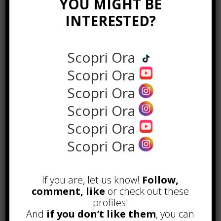
YOU MIGHT BE
INTERESTED?
NEWS IN UNA FOTO
Scopri Ora
Scopri Ora
Scopri Ora
Scopri Ora
Scopri Ora
Scopri Ora
If you are, let us know!
Follow,
POPOLARI
comment, like
or check out these
profiles!
And
if you don’t like them
, you can
Alcuni trucchi per avere un blog di