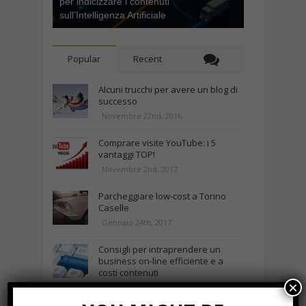
per indicizzare i contenuti
sull’Intelligenza Artificiale
Popular
Recent
Alcuni trucchi per avere un blog di
successo
Novembre 22nd, 2016
Comprare visite YouTube: i 5
vantaggi TOP!
Novembre 2nd, 2017
Parcheggiare low-cost a Torino
Caselle
Gennaio 24th, 2017
Consigli per intraprendere un
business on-line efficiente e a
costi contenuti
×
Marzo 23rd, 2018