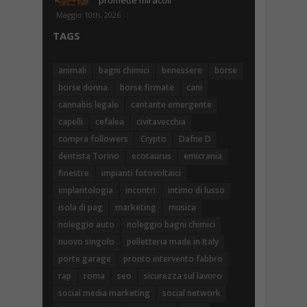
promette miracoli
Maggio 10th, 2026
TAGS
animali
bagni chimici
benessere
borse
borse donna
borse firmate
cani
cannabis legale
cantante emergente
capelli
cefalea
civitavecchia
compra followers
Crypto
Dafne D
dentista Torino
ecotaurus
emicrania
finestre
impianti fotovoltaici
implantologia
incontri
intimo di lusso
isola di pag
marketing
musica
noleggio auto
noleggio bagni chimici
nuovo singolo
pelletteria made in Italy
porte garage
pronto intervento fabbro
rap
roma
seo
sicurezza sul lavoro
social media marketing
social network