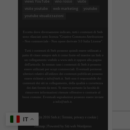
views YouTube
vino rosso
visite
visite youtube
web marketing
youtube
youtube visualizzazioni
Eccetto dove diversamente indicato, tutti i contenuti di Steb
sono rilasciati sotto licenza "Creative Commons Attribuzione
- Non commerciale - Non opere derivate 3.0 Italia License".
Tutti i contenuti di Steb possono quindi essere utilizzati a
patto di citare sempre steb.it come fonte ed inserire un link o
un collegamento visibile a www.steb.it oppure alla pagina
dell'articolo. In nessun caso i contenuti di Steb.it possono
essere utilizzati per scopi commerciali. Eventuali permessi
ulteriori relativi all'utilizzo dei contenuti pubblicati possono
essere richiesti a info@steb.it. Steb non è responsabile dei
contenuti dei siti in collegamento, della qualità o correttezza
dei dati forniti da terzi. Si riserva pertanto la facoltà di
rimuovere informazioni ritenute offensive o contrarie al
buon costume. Eventuali segnalazioni possono essere inviate
a info@steb.it.
Copyright 2016 Steb.it |
Termini, privacy e cookie
|
IT
Sitemap
| Powered by
Siti web Wordpress