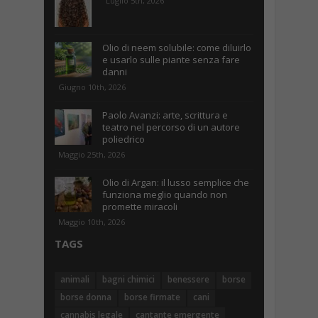
Luglio 5th, 2026
Olio di neem solubile: come diluirlo
e usarlo sulle piante senza fare
danni
Giugno 10th, 2026
Paolo Avanzi: arte, scrittura e
teatro nel percorso di un autore
poliedrico
Maggio 25th, 2026
Olio di Argan: il lusso semplice che
funziona meglio quando non
promette miracoli
Maggio 10th, 2026
TAGS
animali
bagni chimici
benessere
borse
borse donna
borse firmate
cani
cannabis legale
cantante emergente