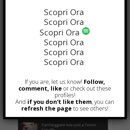
Scopri Ora
Scopri Ora
Scopri Ora
Scopri Ora
Scopri Ora
Scopri Ora
POPOLARI
Alcuni trucchi per avere un blog di
If you are, let us know!
Follow,
successo
comment, like
or check out these
Novembre 22nd, 2016
profiles!
And
if you don’t like them
, you can
Comprare visite YouTube: i 5
refresh the page
vantaggi TOP!
to see others!
Novembre 2nd, 2017
Parcheggiare low-cost a Torino
Caselle