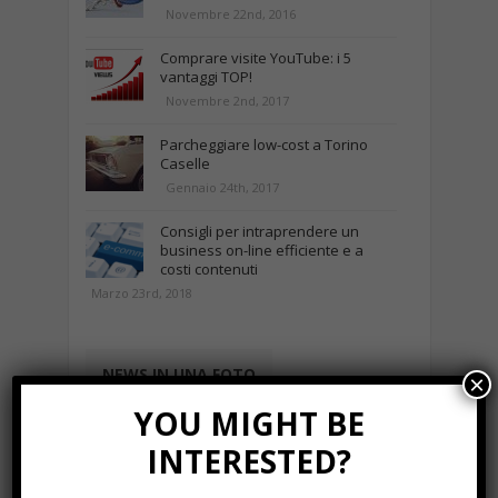
Novembre 22nd, 2016
Comprare visite YouTube: i 5
vantaggi TOP!
Novembre 2nd, 2017
Parcheggiare low-cost a Torino
Caselle
Gennaio 24th, 2017
Consigli per intraprendere un
business on-line efficiente e a
costi contenuti
Marzo 23rd, 2018
NEWS IN UNA FOTO
×
YOU MIGHT BE
INTERESTED?