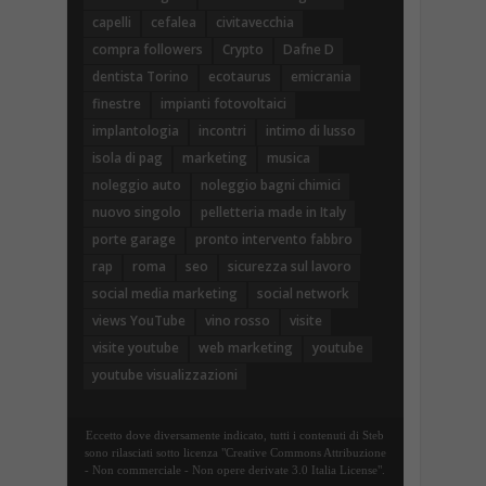
capelli
cefalea
civitavecchia
compra followers
Crypto
Dafne D
dentista Torino
ecotaurus
emicrania
finestre
impianti fotovoltaici
implantologia
incontri
intimo di lusso
isola di pag
marketing
musica
noleggio auto
noleggio bagni chimici
nuovo singolo
pelletteria made in Italy
porte garage
pronto intervento fabbro
rap
roma
seo
sicurezza sul lavoro
social media marketing
social network
views YouTube
vino rosso
visite
visite youtube
web marketing
youtube
youtube visualizzazioni
Eccetto dove diversamente indicato, tutti i contenuti di Steb
sono rilasciati sotto licenza "Creative Commons Attribuzione
- Non commerciale - Non opere derivate 3.0 Italia License".