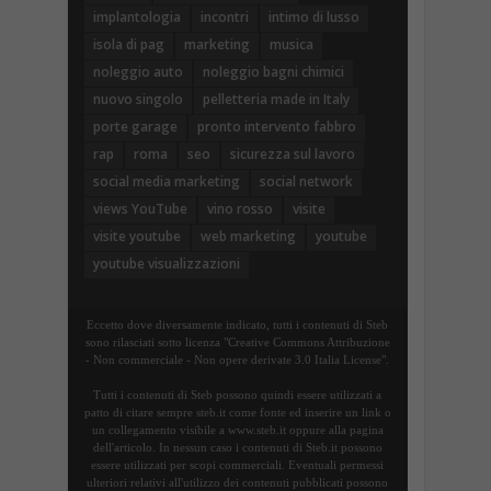
implantologia
incontri
intimo di lusso
isola di pag
marketing
musica
noleggio auto
noleggio bagni chimici
nuovo singolo
pelletteria made in Italy
porte garage
pronto intervento fabbro
rap
roma
seo
sicurezza sul lavoro
social media marketing
social network
views YouTube
vino rosso
visite
visite youtube
web marketing
youtube
youtube visualizzazioni
Eccetto dove diversamente indicato, tutti i contenuti di Steb
sono rilasciati sotto licenza "Creative Commons Attribuzione
- Non commerciale - Non opere derivate 3.0 Italia License".
Tutti i contenuti di Steb possono quindi essere utilizzati a
patto di citare sempre steb.it come fonte ed inserire un link o
un collegamento visibile a www.steb.it oppure alla pagina
dell'articolo. In nessun caso i contenuti di Steb.it possono
essere utilizzati per scopi commerciali. Eventuali permessi
ulteriori relativi all'utilizzo dei contenuti pubblicati possono