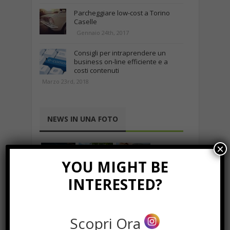
Parcheggiare low-cost a Torino
Caselle
Gennaio 24th, 2017
Consigli per intraprendere un
business on-line efficiente e a
costi contenuti
Marzo 23rd, 2018
NEWS IN UNA FOTO
×
YOU MIGHT BE
INTERESTED?
Scopri Ora