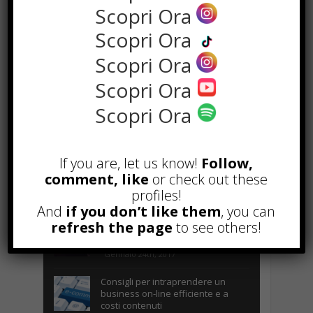
Scopri Ora
Scopri Ora
Scopri Ora
Scopri Ora
POPOLARI
Scopri Ora
Alcuni trucchi per avere un blog di
successo
Novembre 22nd, 2016
If you are, let us know!
Follow,
Comprare visite YouTube: i 5
comment, like
or check out these
vantaggi TOP!
profiles!
Novembre 2nd, 2017
And
if you don’t like them
, you can
refresh the page
to see others!
Parcheggiare low-cost a Torino
Caselle
Gennaio 24th, 2017
Consigli per intraprendere un
business on-line efficiente e a
costi contenuti