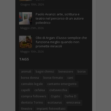
Giugno 10th, 2026
Paolo Avanzi: arte, scrittura e
teatro nel percorso di un autore
poliedrico
Maggio 25th, 2026
Olio di Argan: il lusso semplice che
funziona meglio quando non
promette miracoli
Maggio 10th, 2026
TAGS
animali
bagni chimici
benessere
borse
borse donna
borse firmate
cani
cannabis legale
cantante emergente
capelli
cefalea
civitavecchia
compra followers
Crypto
Dafne D
dentista Torino
ecotaurus
emicrania
finestre
impianti fotovoltaici