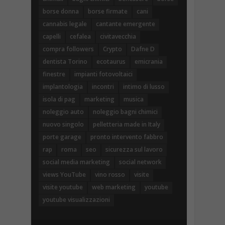
borse donna
borse firmate
cani
cannabis legale
cantante emergente
capelli
cefalea
civitavecchia
compra followers
Crypto
Dafne D
dentista Torino
ecotaurus
emicrania
finestre
impianti fotovoltaici
implantologia
incontri
intimo di lusso
isola di pag
marketing
musica
noleggio auto
noleggio bagni chimici
nuovo singolo
pelletteria made in Italy
porte garage
pronto intervento fabbro
rap
roma
seo
sicurezza sul lavoro
social media marketing
social network
views YouTube
vino rosso
visite
visite youtube
web marketing
youtube
youtube visualizzazioni