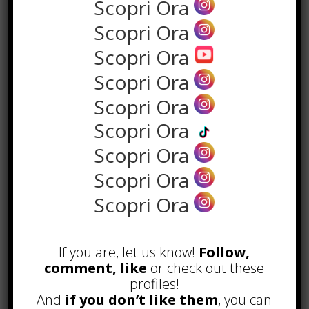
Scopri Ora
Scopri Ora
Scopri Ora
Scopri Ora
Scopri Ora
Scopri Ora
Scopri Ora
Scopri Ora
POPOLARI
Scopri Ora
Alcuni trucchi per avere un blog di
successo
If you are, let us know!
Follow,
Novembre 22nd, 2016
comment, like
or check out these
Comprare visite YouTube: i 5
profiles!
vantaggi TOP!
And
if you don’t like them
, you can
Novembre 2nd, 2017