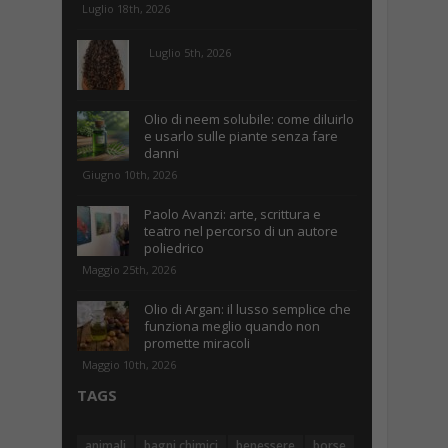
Luglio 18th, 2026
Luglio 5th, 2026
Olio di neem solubile: come diluirlo
e usarlo sulle piante senza fare
danni
Giugno 10th, 2026
Paolo Avanzi: arte, scrittura e
teatro nel percorso di un autore
poliedrico
Maggio 25th, 2026
Olio di Argan: il lusso semplice che
funziona meglio quando non
promette miracoli
Maggio 10th, 2026
TAGS
animali
bagni chimici
benessere
borse