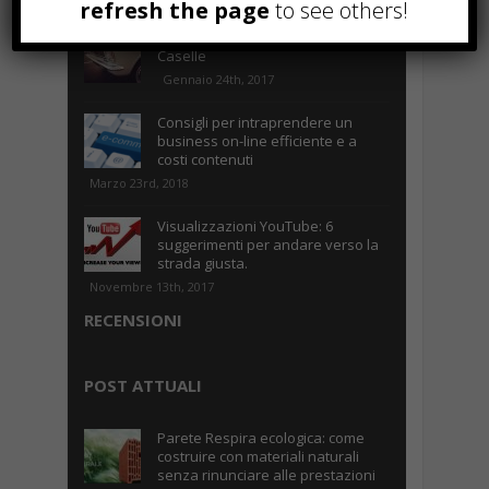
refresh the page
to see others!
Parcheggiare low-cost a Torino
Caselle
Gennaio 24th, 2017
Consigli per intraprendere un
business on-line efficiente e a
costi contenuti
Marzo 23rd, 2018
Visualizzazioni YouTube: 6
suggerimenti per andare verso la
strada giusta.
Novembre 13th, 2017
RECENSIONI
POST ATTUALI
Parete Respira ecologica: come
costruire con materiali naturali
senza rinunciare alle prestazioni