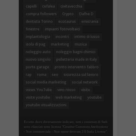
capelli
cefalea
civitavecchia
compra followers
Crypto
Dafne D
dentista Torino
ecotaurus
emicrania
finestre
impianti fotovoltaici
implantologia
incontri
intimo di lusso
isola di pag
marketing
musica
noleggio auto
noleggio bagni chimici
nuovo singolo
pelletteria made in Italy
porte garage
pronto intervento fabbro
rap
roma
seo
sicurezza sul lavoro
social media marketing
social network
views YouTube
vino rosso
visite
visite youtube
web marketing
youtube
youtube visualizzazioni
Eccetto dove diversamente indicato, tutti i contenuti di Steb
sono rilasciati sotto licenza "Creative Commons Attribuzione
- Non commerciale - Non opere derivate 3.0 Italia License".