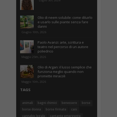
Luglio 5th, 2026
Olio di neem solubile: come diluirlo
e usarlo sulle piante senza fare
danni
Giugno 10th, 2026
Paolo Avanzi: arte, scrittura e
teatro nel percorso di un autore
poliedrico
Maggio 25th, 2026
Olio di Argan: il lusso semplice che
funziona meglio quando non
promette miracoli
Maggio 10th, 2026
TAGS
animali
bagni chimici
benessere
borse
borse donna
borse firmate
cani
cannabis legale
cantante emergente