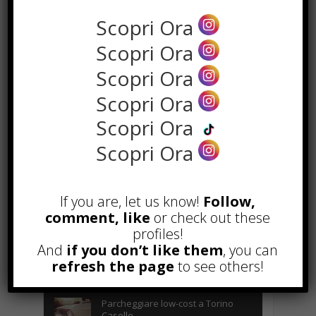
Scopri Ora
Scopri Ora
Scopri Ora
Scopri Ora
Scopri Ora
Scopri Ora
POPOLARI
Alcuni trucchi per avere un blog di
If you are, let us know!
Follow,
successo
comment, like
or check out these
Novembre 22nd, 2016
profiles!
And
if you don’t like them
, you can
Comprare visite YouTube: i 5
vantaggi TOP!
refresh the page
to see others!
Novembre 2nd, 2017
Parcheggiare low-cost a Torino
Caselle