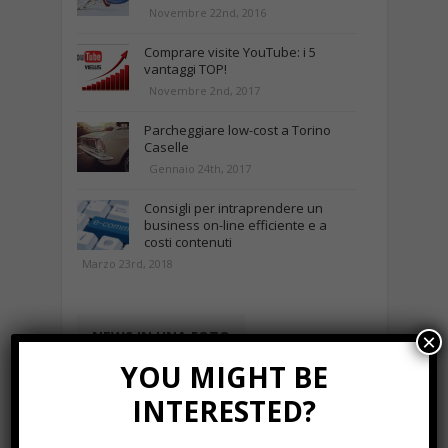
Novembre 22nd, 2016
Comprare visite YouTube: i 5
vantaggi TOP!
Novembre 2nd, 2017
Parcheggiare low-cost a Torino
Caselle
Gennaio 24th, 2017
Consigli per intraprendere un
business on-line efficiente e a
costi contenuti
Marzo 23rd, 2018
NEWS IN UNA FOTO
×
YOU MIGHT BE
INTERESTED?