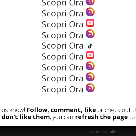
Scopri Ora
Scopri Ora
NEWS
Scopri Ora
Scopri Ora
Scopri Ora
Scopri Ora
Scopri Ora
Scopri Ora
Scopri Ora
ECENSIONI
POST ATTUALI
et us know!
Follow, comment, like
or check out t
Parete Respira
u don’t like them
, you can
refresh the page
to 
ecologica: come
costruire con materiali
naturali senza
rinunciare alle