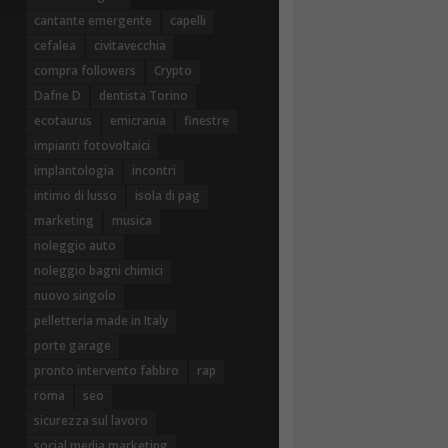
cantante emergente
capelli
cefalea
civitavecchia
compra followers
Crypto
Dafne D
dentista Torino
ecotaurus
emicrania
finestre
impianti fotovoltaici
implantologia
incontri
intimo di lusso
isola di pag
marketing
musica
noleggio auto
noleggio bagni chimici
nuovo singolo
pelletteria made in Italy
porte garage
pronto intervento fabbro
rap
roma
seo
sicurezza sul lavoro
social media marketing