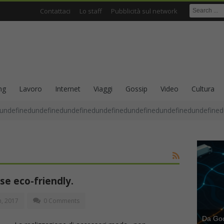
Contattaci
Lo staff
Pubblicità sul network
ng
Lavoro
Internet
Viaggi
Gossip
Video
Cultura
undefinedundefinedundefinedundefinedundefinedundefinedundefined
rse eco-friendly.
, 2017
0 Comments
Da Goog