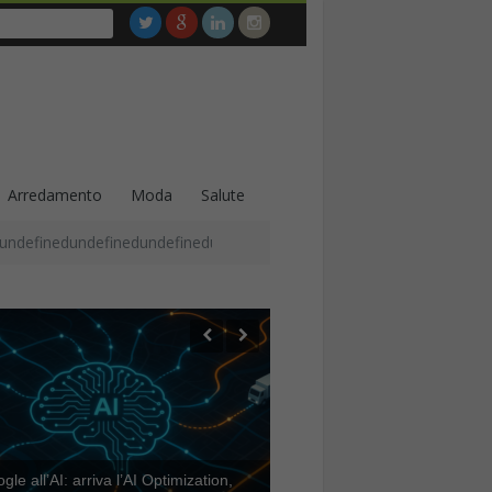
Arredamento
Moda
Salute
undefinedundefinedundefinedundefinedundefinedundefinedundefined
le all’AI: arriva l’AI Optimization,