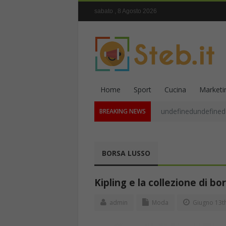
sabato , 8 Agosto 2026
Home
Sport
Cucina
Marketi
undefinedundefined
BREAKING NEWS
BORSA LUSSO
Kipling e la collezione di bo
admin
Moda
Giugno 13th