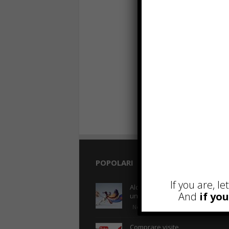
POPOLARI
R
If you are, l
Alcuni trucchi per avere
And
if yo
un blog di successo
Novembre 22nd, 2016
Comprare visite