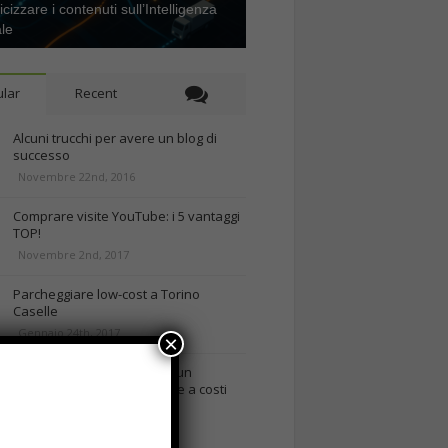
icizzare i contenuti sull’Intelligenza
ale
lar
Recent
Alcuni trucchi per avere un blog di
successo
Novembre 22nd, 2016
Comprare visite YouTube: i 5 vantaggi
TOP!
Novembre 2nd, 2017
Parcheggiare low-cost a Torino
Caselle
Gennaio 24th, 2017
×
Consigli per intraprendere un
business on-line efficiente e a costi
contenuti
rd, 2018