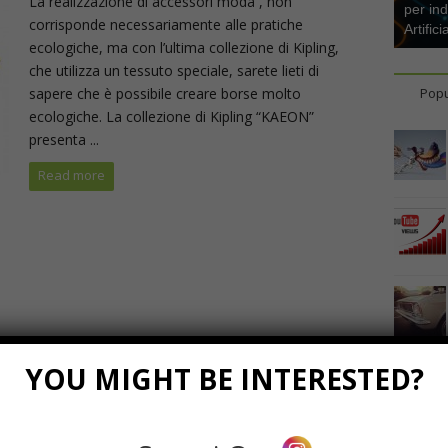
La realizzazione di accessori moda , non
per ind
corrisponde necessariamente alle pratiche
Artifici
ecologiche, ma con l’ultima collezione di Kipling,
che utilizza un tessuto speciale, sarete lieti di
sapere che è possibile creare borse molto
Popu
ecologiche. La collezione di Kipling “KAEON”
presenta ...
Read more
YOU MIGHT BE INTERESTED?
Marzo 23