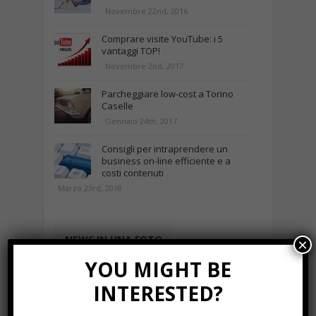
Novembre 22nd, 2016
Comprare visite YouTube: i 5
vantaggi TOP!
Novembre 2nd, 2017
Parcheggiare low-cost a Torino
Caselle
Gennaio 24th, 2017
Consigli per intraprendere un
business on-line efficiente e a
costi contenuti
Marzo 23rd, 2018
NEWS IN UNA FOTO
×
YOU MIGHT BE
INTERESTED?