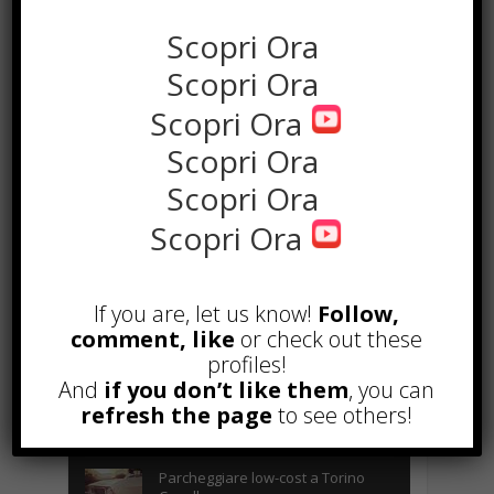
Scopri Ora
Scopri Ora
Scopri Ora
Scopri Ora
Scopri Ora
Scopri Ora
POPOLARI
Alcuni trucchi per avere un blog di
If you are, let us know!
Follow,
successo
comment, like
or check out these
Novembre 22nd, 2016
profiles!
And
if you don’t like them
, you can
Comprare visite YouTube: i 5
refresh the page
vantaggi TOP!
to see others!
Novembre 2nd, 2017
Parcheggiare low-cost a Torino