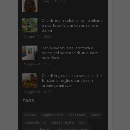
Luglio 5th, 2026
Olio di neem solubile: come diluirlo
e usarlo sulle piante senza fare
danni
Giugno 10th, 2026
Paolo Avanzi: arte, scrittura e
teatro nel percorso di un autore
poliedrico
Maggio 25th, 2026
Olio di Argan: il lusso semplice che
funziona meglio quando non
promette miracoli
Maggio 10th, 2026
TAGS
animali
bagni chimici
benessere
borse
borse donna
borse firmate
cani
cannabis legale
cantante emergente