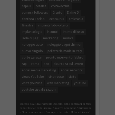
capelli
cefalea
civitavecchia
compra followers
Crypto
Dafne D
dentista Torino
ecotaurus
emicrania
finestre
impianti fotovoltaici
implantologia
incontri
intimo di lusso
isola di pag
marketing
musica
noleggio auto
noleggio bagni chimici
nuovo singolo
pelletteria made in Italy
porte garage
pronto intervento fabbro
rap
roma
seo
sicurezza sul lavoro
social media marketing
social network
views YouTube
vino rosso
visite
visite youtube
web marketing
youtube
youtube visualizzazioni
Eccetto dove diversamente indicato, tutti i contenuti di Steb
sono rilasciati sotto licenza "Creative Commons Attribuzione
- Non commerciale - Non opere derivate 3.0 Italia License".