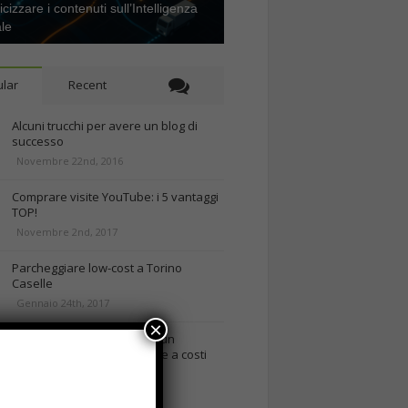
icizzare i contenuti sull’Intelligenza
ale
lar
Recent
Alcuni trucchi per avere un blog di
successo
Novembre 22nd, 2016
Comprare visite YouTube: i 5 vantaggi
TOP!
Novembre 2nd, 2017
Parcheggiare low-cost a Torino
Caselle
Gennaio 24th, 2017
×
Consigli per intraprendere un
business on-line efficiente e a costi
contenuti
rd, 2018