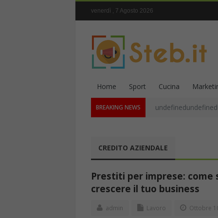
venerdì , 7 Agosto 2026
Home
Sport
Cucina
Marketi
undefinedundefined
BREAKING NEWS
CREDITO AZIENDALE
Prestiti per imprese: come s
crescere il tuo business
admin
Lavoro
Ottobre 10