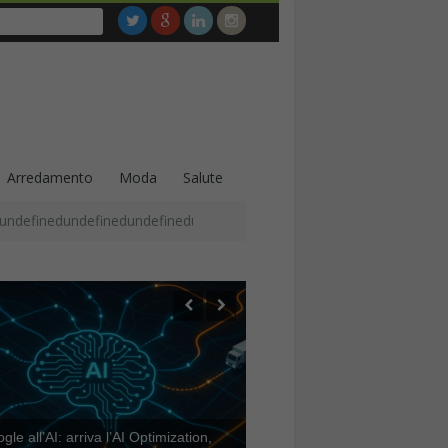
Arredamento
Moda
Salute
undefinedundefinedundefinedundefinedundefinedundefinedundefined
le all’AI: arriva l’AI Optimization,