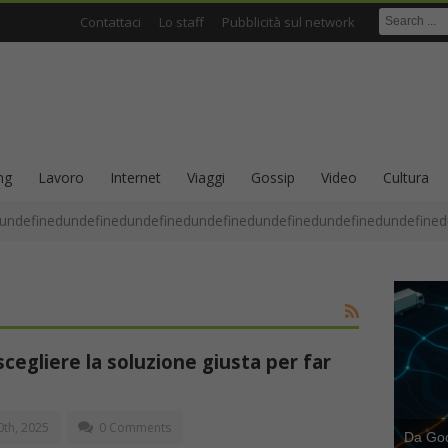
Contattaci
Lo staff
Pubblicità sul network
ng
Lavoro
Internet
Viaggi
Gossip
Video
Cultura
undefinedundefinedundefinedundefinedundefinedundefinedundefined
cegliere la soluzione giusta per far
th, 2025
0 Comments
Da Goog