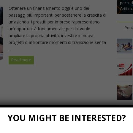
per ind
Ottenere un finanziamento oggi è uno dei
Artifici
passaggi più importanti per sostenere la crescita di
un’azienda. I prestiti per imprese rappresentano
Popu
un’opportunità fondamentale per chi vuole
ampliare la propria attività, investire in nuovi
progetti o affrontare momenti di transizione senza
...
Read more
YOU MIGHT BE INTERESTED?
Marzo 23