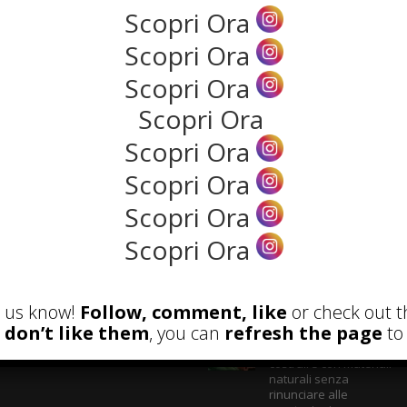
Scopri Ora
Scopri Ora
NEWS
Scopri Ora
Scopri Ora
Scopri Ora
Scopri Ora
Scopri Ora
Scopri Ora
ECENSIONI
POST ATTUALI
et us know!
Follow, comment, like
or check out t
u don’t like them
, you can
refresh the page
to 
Parete Respira
ecologica: come
costruire con materiali
naturali senza
rinunciare alle