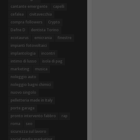
cantante emergente
capelli
cefalea
civitavecchia
compra followers
Crypto
Dafne D
dentista Torino
ecotaurus
emicrania
finestre
impianti fotovoltaici
implantologia
incontri
intimo di lusso
isola di pag
marketing
musica
noleggio auto
noleggio bagni chimici
nuovo singolo
pelletteria made in Italy
porte garage
pronto intervento fabbro
rap
roma
seo
sicurezza sul lavoro
social media marketing