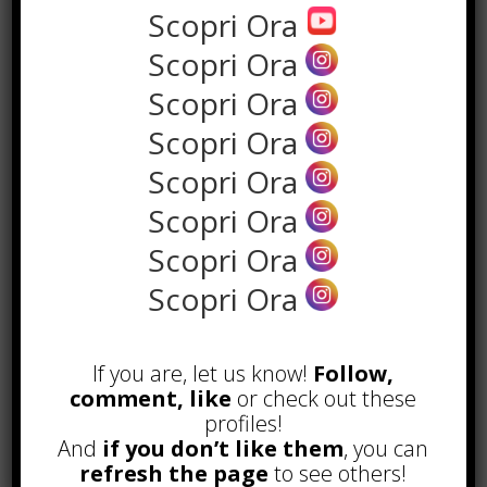
Scopri Ora
Scopri Ora
Scopri Ora
Scopri Ora
Scopri Ora
Scopri Ora
Scopri Ora
Scopri Ora
POPOLARI
Alcuni trucchi per avere un blog di
successo
If you are, let us know!
Follow,
Novembre 22nd, 2016
comment, like
or check out these
profiles!
Comprare visite YouTube: i 5
And
if you don’t like them
, you can
vantaggi TOP!
refresh the page
to see others!
Novembre 2nd, 2017