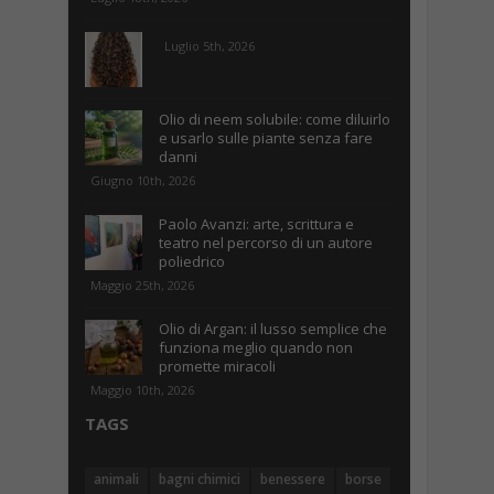
Luglio 5th, 2026
Olio di neem solubile: come diluirlo
e usarlo sulle piante senza fare
danni
Giugno 10th, 2026
Paolo Avanzi: arte, scrittura e
teatro nel percorso di un autore
poliedrico
Maggio 25th, 2026
Olio di Argan: il lusso semplice che
funziona meglio quando non
promette miracoli
Maggio 10th, 2026
TAGS
animali
bagni chimici
benessere
borse