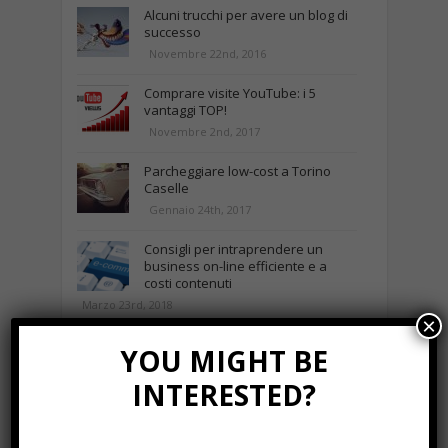
Alcuni trucchi per avere un blog di
successo
Novembre 22nd, 2016
Comprare visite YouTube: i 5
vantaggi TOP!
Novembre 2nd, 2017
Parcheggiare low-cost a Torino
Caselle
Gennaio 24th, 2017
Consigli per intraprendere un
business on-line efficiente e a
costi contenuti
Marzo 23rd, 2018
×
YOU MIGHT BE
NEWS IN UNA FOTO
INTERESTED?