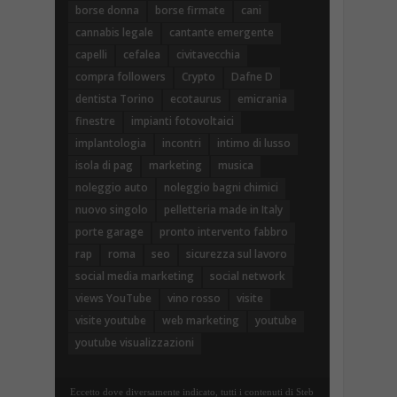
borse donna
borse firmate
cani
cannabis legale
cantante emergente
capelli
cefalea
civitavecchia
compra followers
Crypto
Dafne D
dentista Torino
ecotaurus
emicrania
finestre
impianti fotovoltaici
implantologia
incontri
intimo di lusso
isola di pag
marketing
musica
noleggio auto
noleggio bagni chimici
nuovo singolo
pelletteria made in Italy
porte garage
pronto intervento fabbro
rap
roma
seo
sicurezza sul lavoro
social media marketing
social network
views YouTube
vino rosso
visite
visite youtube
web marketing
youtube
youtube visualizzazioni
Eccetto dove diversamente indicato, tutti i contenuti di Steb