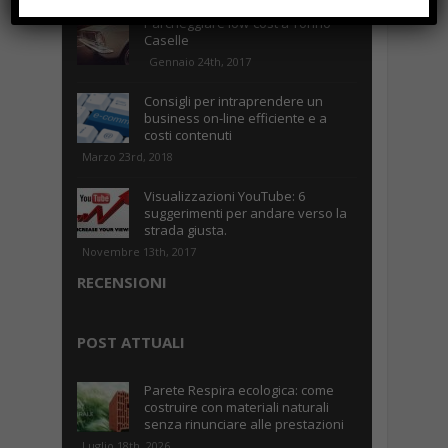
Parcheggiare low-cost a Torino
Caselle
Gennaio 24th, 2017
Consigli per intraprendere un
business on-line efficiente e a
costi contenuti
Marzo 23rd, 2018
Visualizzazioni YouTube: 6
suggerimenti per andare verso la
strada giusta.
Novembre 13th, 2017
RECENSIONI
POST ATTUALI
Parete Respira ecologica: come
costruire con materiali naturali
senza rinunciare alle prestazioni
Luglio 18th, 2026