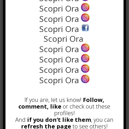
Scopri Ora
Scopri Ora
Scopri Ora
Scopri Ora
Scopri Ora
Scopri Ora
Scopri Ora
POPOLARI
Scopri Ora
Alcuni trucchi per avere un blog di
successo
Novembre 22nd, 2016
If you are, let us know!
Follow,
comment, like
or check out these
Comprare visite YouTube: i 5
vantaggi TOP!
profiles!
Novembre 2nd, 2017
And
if you don’t like them
, you can
refresh the page
to see others!
Parcheggiare low-cost a Torino