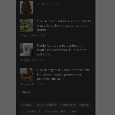
Luglio 5th, 2026
Olio di neem solubile: come diluirlo
e usarlo sulle piante senza fare
danni
Giugno 10th, 2026
Paolo Avanzi: arte, scrittura e
teatro nel percorso di un autore
poliedrico
Maggio 25th, 2026
Olio di Argan: il lusso semplice che
funziona meglio quando non
promette miracoli
Maggio 10th, 2026
TAGS
animali
bagni chimici
benessere
borse
borse donna
borse firmate
cani