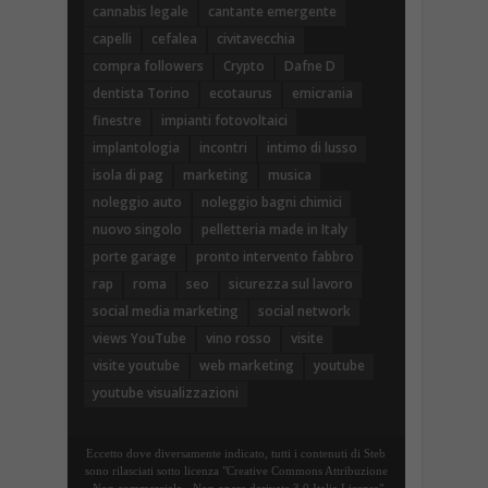
cannabis legale
cantante emergente
capelli
cefalea
civitavecchia
compra followers
Crypto
Dafne D
dentista Torino
ecotaurus
emicrania
finestre
impianti fotovoltaici
implantologia
incontri
intimo di lusso
isola di pag
marketing
musica
noleggio auto
noleggio bagni chimici
nuovo singolo
pelletteria made in Italy
porte garage
pronto intervento fabbro
rap
roma
seo
sicurezza sul lavoro
social media marketing
social network
views YouTube
vino rosso
visite
visite youtube
web marketing
youtube
youtube visualizzazioni
Eccetto dove diversamente indicato, tutti i contenuti di Steb
sono rilasciati sotto licenza "Creative Commons Attribuzione