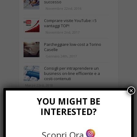
successo
Novembre 22nd, 2016
Comprare visite YouTube: i 5
vantaggi TOP!
Novembre 2nd, 2017
Parcheggiare low-cost a Torino
Caselle
Gennaio 24th, 2017
Consigli per intraprendere un
business on-line efficiente e a
costi contenuti
Marzo 23rd, 2018
×
YOU MIGHT BE
NEWS IN UNA FOTO
INTERESTED?
Scopri Ora