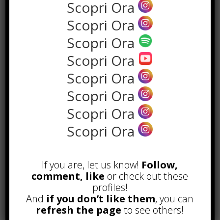
Scopri Ora
Scopri Ora
Scopri Ora
Scopri Ora
Scopri Ora
Scopri Ora
Scopri Ora
POPOLARI
Scopri Ora
Alcuni trucchi per avere un blog di
successo
If you are, let us know!
Follow,
Novembre 22nd, 2016
comment, like
or check out these
profiles!
Comprare visite YouTube: i 5
vantaggi TOP!
And
if you don’t like them
, you can
Novembre 2nd, 2017
refresh the page
to see others!