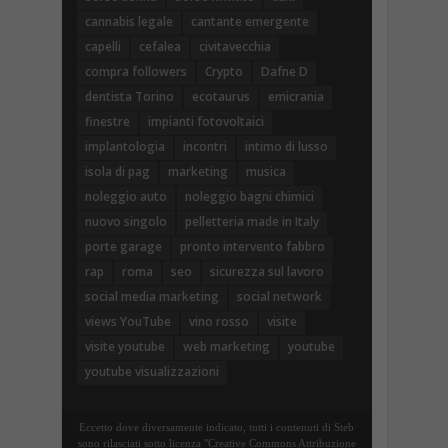
cannabis legale
cantante emergente
capelli
cefalea
civitavecchia
compra followers
Crypto
Dafne D
dentista Torino
ecotaurus
emicrania
finestre
impianti fotovoltaici
implantologia
incontri
intimo di lusso
isola di pag
marketing
musica
noleggio auto
noleggio bagni chimici
nuovo singolo
pelletteria made in Italy
porte garage
pronto intervento fabbro
rap
roma
seo
sicurezza sul lavoro
social media marketing
social network
views YouTube
vino rosso
visite
visite youtube
web marketing
youtube
youtube visualizzazioni
Eccetto dove diversamente indicato, tutti i contenuti di Steb
sono rilasciati sotto licenza "Creative Commons Attribuzione