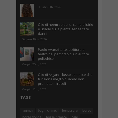
Luglio 5th, 2026
Olio di neem solubile: come diluirlo
e usarlo sulle piante senza fare
danni
Giugno 10th, 2026
Paolo Avanzi: arte, scrittura e
teatro nel percorso di un autore
poliedrico
Maggio 25th, 2026
Olio di Argan: il lusso semplice che
funziona meglio quando non
promette miracoli
Maggio 10th, 2026
TAGS
animali
bagni chimici
benessere
borse
borse donna
borse firmate
cani