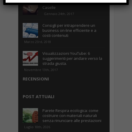
Parcheggiare low-cost a Torino
Caselle
Gennaio 24th, 2017
Consigli per intraprendere un
business on-line efficiente e a
costi contenuti
Marzo 23rd, 2018
Visualizzazioni YouTube: 6
suggerimenti per andare verso la
strada giusta.
Novembre 13th, 2017
RECENSIONI
POST ATTUALI
Parete Respira ecologica: come
costruire con materiali naturali
senza rinunciare alle prestazioni
Luglio 18th, 2026