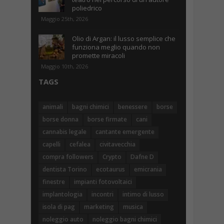
poliedrico
Maggio 25th, 2026
Olio di Argan: il lusso semplice che
funziona meglio quando non
promette miracoli
Maggio 10th, 2026
TAGS
animali
bagni chimici
benessere
borse
borse donna
borse firmate
cani
cannabis legale
cantante emergente
capelli
cefalea
civitavecchia
compra followers
Crypto
Dafne D
dentista Torino
ecotaurus
emicrania
finestre
impianti fotovoltaici
implantologia
incontri
intimo di lusso
isola di pag
marketing
musica
noleggio auto
noleggio bagni chimici