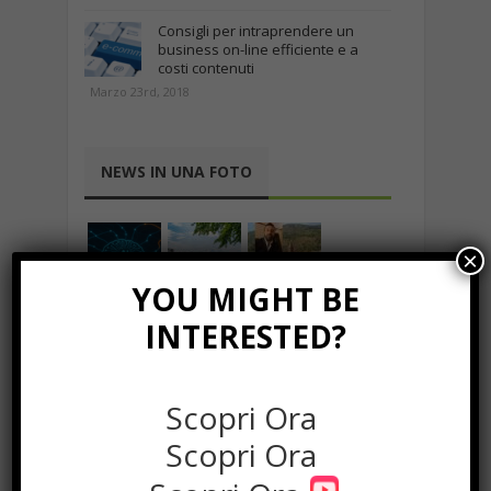
Consigli per intraprendere un
business on-line efficiente e a
costi contenuti
Marzo 23rd, 2018
NEWS IN UNA FOTO
×
YOU MIGHT BE
INTERESTED?
Scopri Ora
Scopri Ora