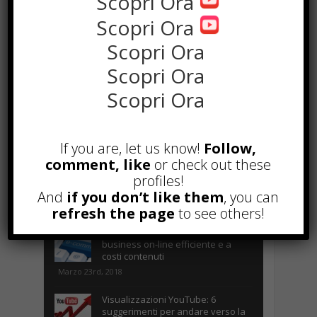
Scopri Ora
Scopri Ora
POPOLARI
Scopri Ora
Alcuni trucchi per avere un blog di
Scopri Ora
successo
Scopri Ora
Novembre 22nd, 2016
Comprare visite YouTube: i 5
vantaggi TOP!
If you are, let us know!
Follow,
Novembre 2nd, 2017
comment, like
or check out these
Parcheggiare low-cost a Torino
profiles!
Caselle
And
if you don’t like them
, you can
Gennaio 24th, 2017
refresh the page
to see others!
Consigli per intraprendere un
business on-line efficiente e a
costi contenuti
Marzo 23rd, 2018
Visualizzazioni YouTube: 6
suggerimenti per andare verso la