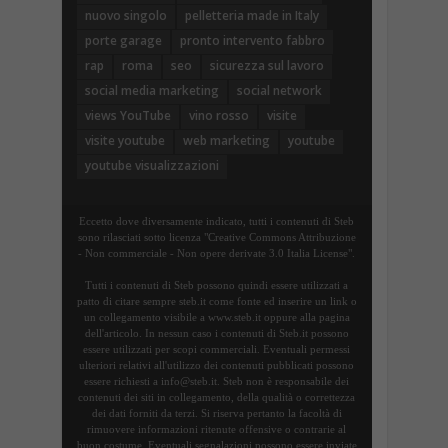
nuovo singolo
pelletteria made in Italy
porte garage
pronto intervento fabbro
rap
roma
seo
sicurezza sul lavoro
social media marketing
social network
views YouTube
vino rosso
visite
visite youtube
web marketing
youtube
youtube visualizzazioni
Eccetto dove diversamente indicato, tutti i contenuti di Steb
sono rilasciati sotto licenza "Creative Commons Attribuzione
- Non commerciale - Non opere derivate 3.0 Italia License".
Tutti i contenuti di Steb possono quindi essere utilizzati a
patto di citare sempre steb.it come fonte ed inserire un link o
un collegamento visibile a www.steb.it oppure alla pagina
dell'articolo. In nessun caso i contenuti di Steb.it possono
essere utilizzati per scopi commerciali. Eventuali permessi
ulteriori relativi all'utilizzo dei contenuti pubblicati possono
essere richiesti a info@steb.it. Steb non è responsabile dei
contenuti dei siti in collegamento, della qualità o correttezza
dei dati forniti da terzi. Si riserva pertanto la facoltà di
rimuovere informazioni ritenute offensive o contrarie al
buon costume. Eventuali segnalazioni possono essere inviate