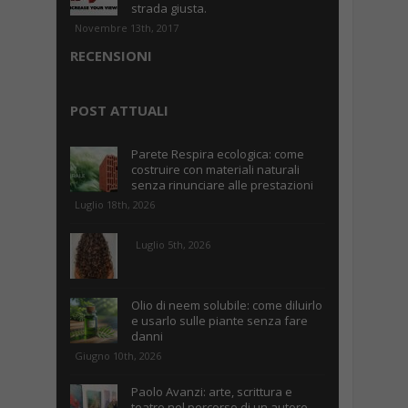
strada giusta.
Novembre 13th, 2017
RECENSIONI
POST ATTUALI
Parete Respira ecologica: come
costruire con materiali naturali
senza rinunciare alle prestazioni
Luglio 18th, 2026
Luglio 5th, 2026
Olio di neem solubile: come diluirlo
e usarlo sulle piante senza fare
danni
Giugno 10th, 2026
Paolo Avanzi: arte, scrittura e
teatro nel percorso di un autore