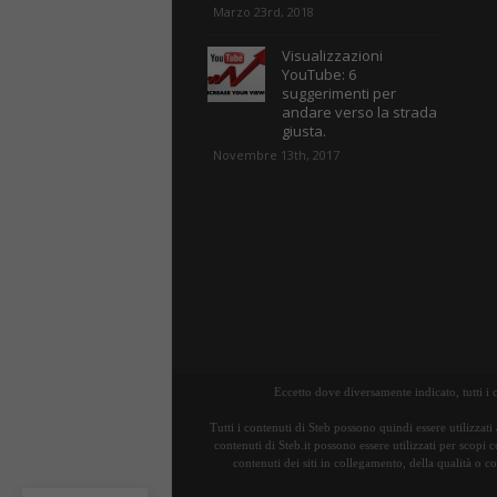
Marzo 23rd, 2018
Visualizzazioni
YouTube: 6
suggerimenti per
andare verso la strada
giusta.
Novembre 13th, 2017
Eccetto dove diversamente indicato, tutti i
Tutti i contenuti di Steb possono quindi essere utilizzati
contenuti di Steb.it possono essere utilizzati per scopi 
contenuti dei siti in collegamento, della qualità o c