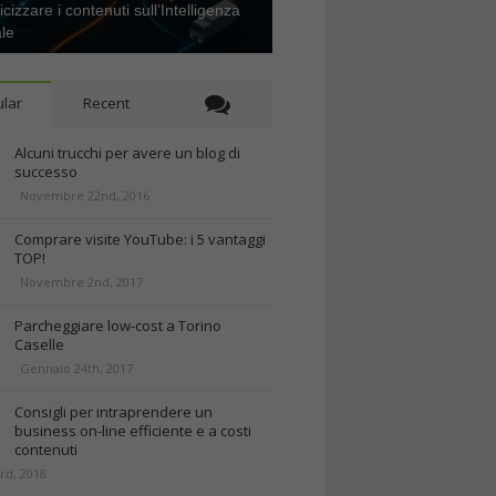
icizzare i contenuti sull’Intelligenza
ale
lar
Recent
Alcuni trucchi per avere un blog di
successo
Novembre 22nd, 2016
Comprare visite YouTube: i 5 vantaggi
TOP!
Novembre 2nd, 2017
Parcheggiare low-cost a Torino
Caselle
Gennaio 24th, 2017
Consigli per intraprendere un
business on-line efficiente e a costi
contenuti
rd, 2018