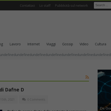
Contattaci
Lo staff
Pubblicità sul network
ng
Lavoro
Internet
Viaggi
Gossip
Video
Cultura
undefinedundefinedundefinedundefinedundefinedundefinedundefined
 di Dafne D
15th, 2021
0 Comments
Da Goog