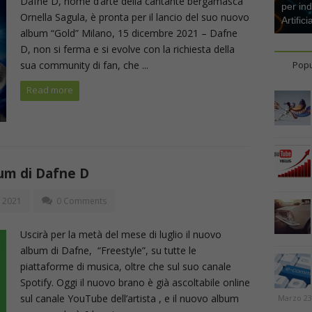
Dafne D, nome d’arte della cantante bergamasca
per ind
Ornella Sagula, è pronta per il lancio del suo nuovo
Artifici
album “Gold” Milano, 15 dicembre 2021 – Dafne
D, non si ferma e si evolve con la richiesta della
sua community di fan, che ...
Popu
Read more
bum di Dafne D
, 2021
0 Comments
Uscirà per la metà del mese di luglio il nuovo
album di Dafne, “Freestyle”, su tutte le
piattaforme di musica, oltre che sul suo canale
Spotify. Oggi il nuovo brano è già ascoltabile online
sul canale YouTube dell’artista , e il nuovo album
Marzo 23