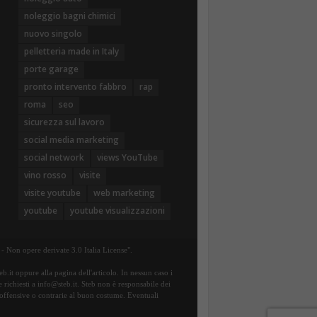
noleggio bagni chimici
nuovo singolo
pelletteria made in Italy
porte garage
pronto intervento fabbro
rap
roma
seo
sicurezza sul lavoro
social media marketing
social network
views YouTube
vino rosso
visite
visite youtube
web marketing
youtube
youtube visualizzazioni
- Non opere derivate 3.0 Italia License".
b.it oppure alla pagina dell'articolo. In nessun caso i
e richiesti a info@steb.it. Steb non è responsabile dei
te offensive o contrarie al buon costume. Eventuali