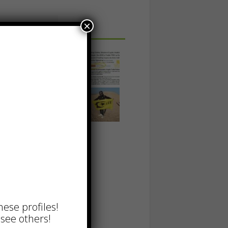
×
 IN UNA FOTO
hese profiles!
see others!