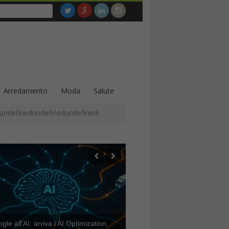
Arredamento
Moda
Salute
undefinedundefinedundefinedundefinedundefinedundefinedundefined
le all’AI: arriva l’AI Optimization,