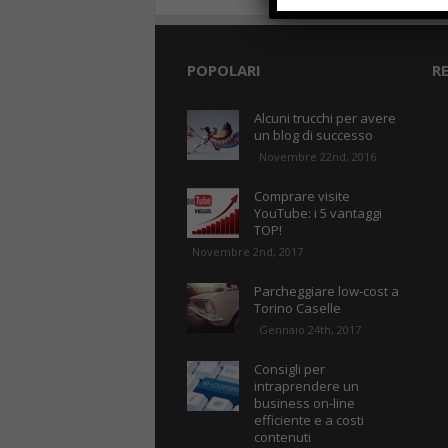
POPOLARI
R
Alcuni trucchi per avere
un blog di successo
Novembre 22nd, 2016
Comprare visite
YouTube: i 5 vantaggi
TOP!
Novembre 2nd, 2017
Parcheggiare low-cost a
Torino Caselle
Gennaio 24th, 2017
Consigli per
intraprendere un
business on-line
efficiente e a costi
contenuti