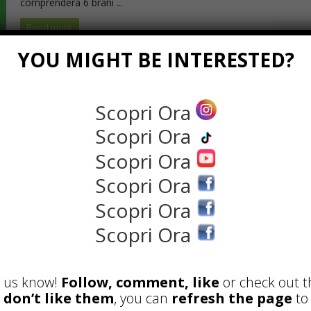
comprenderà 6 brani ...
Read more
NEWS
YOU MIGHT BE INTERESTED?
di vizi in Freestyle, il nuovo singolo
Scopri Ora
Scopri Ora
th, 2021
0 Comments
Scopri Ora
Ornella Sagula, in arte Dafne D, ha lanciato sul
Scopri Ora
suo canale Youtube, il suo nuovo singolo
Scopri Ora
Freestyle, una canzone rap che vuole essere una
sorta di denuncia della realtà che viviamo,
Scopri Ora
basata sull’apparenza e l’apparire. Un testo che
evidenzia come oggi sia più importante riempirsi la
vita di ...
et us know!
Follow, comment, like
or check out t
Read more
u don’t like them
, you can
refresh the page
to 