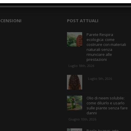
ECENSIONI
POST ATTUALI
Parete Respira
ecologica: come
costruire con materiali
naturali senza
rinunciare alle
prestazioni
Luglio 18th, 2026
Luglio 5th, 2026
Olio di neem solubile:
come diluirlo e usarlo
sulle piante senza fare
danni
Giugno 10th, 2026
Paolo Avanzi: arte,