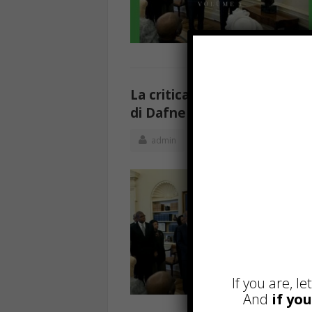
La critica ad un mondo pieno 
di Dafne D
admin
Cultura
Maggio 11
If you are, l
And
if yo