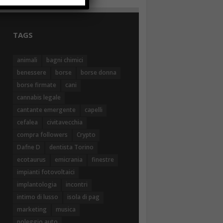
TAGS
animali
bagni chimici
benessere
borse
borse donna
borse firmate
cani
cannabis legale
cantante emergente
capelli
cefalea
civitavecchia
compra followers
Crypto
Dafne D
dentista Torino
ecotaurus
emicrania
finestre
impianti fotovoltaici
implantologia
incontri
intimo di lusso
isola di pag
marketing
musica
noleggio auto