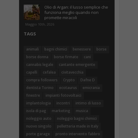
Olio di Argan: il lusso semplice che
funziona meglio quando non
promette miracoli
Maggio 10th, 2026
TAGS
animali
bagni chimici
benessere
borse
borse donna
borse firmate
cani
cannabis legale
cantante emergente
capelli
cefalea
civitavecchia
compra followers
Crypto
Dafne D
dentista Torino
ecotaurus
emicrania
finestre
impianti fotovoltaici
implantologia
incontri
intimo di lusso
isola di pag
marketing
musica
noleggio auto
noleggio bagni chimici
nuovo singolo
pelletteria made in Italy
porte garage
pronto intervento fabbro