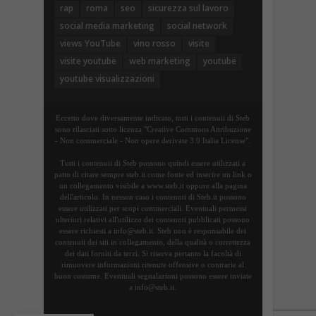
rap
roma
seo
sicurezza sul lavoro
social media marketing
social network
views YouTube
vino rosso
visite
visite youtube
web marketing
youtube
youtube visualizzazioni
Eccetto dove diversamente indicato, tutti i contenuti di Steb
sono rilasciati sotto licenza "Creative Commons Attribuzione
- Non commerciale - Non opere derivate 3.0 Italia License".
Tutti i contenuti di Steb possono quindi essere utilizzati a
patto di citare sempre steb.it come fonte ed inserire un link o
un collegamento visibile a www.steb.it oppure alla pagina
dell'articolo. In nessun caso i contenuti di Steb.it possono
essere utilizzati per scopi commerciali. Eventuali permessi
ulteriori relativi all'utilizzo dei contenuti pubblicati possono
essere richiesti a info@steb.it. Steb non è responsabile dei
contenuti dei siti in collegamento, della qualità o correttezza
dei dati forniti da terzi. Si riserva pertanto la facoltà di
rimuovere informazioni ritenute offensive o contrarie al
buon costume. Eventuali segnalazioni possono essere inviate
a info@steb.it.