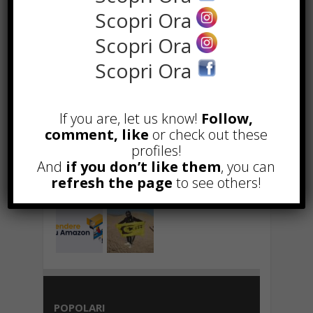
costi contenuti
Scopri Ora
Marzo 23rd, 2018
Scopri Ora
Scopri Ora
NEWS IN UNA FOTO
If you are, let us know!
Follow,
comment, like
or check out these
profiles!
And
if you don’t like them
, you can
refresh the page
to see others!
POPOLARI