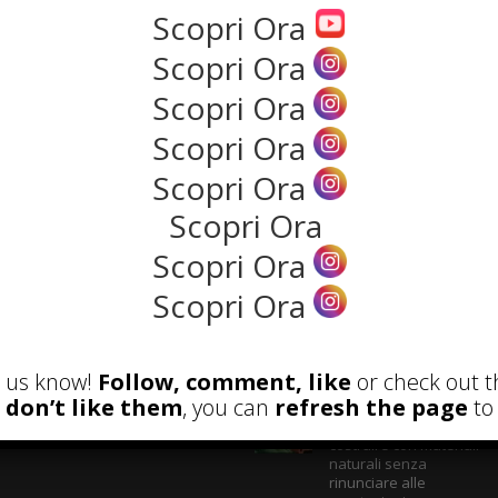
Scopri Ora
Read more
Scopri Ora
NEWS
Scopri Ora
Scopri Ora
Scopri Ora
Scopri Ora
Scopri Ora
Scopri Ora
ECENSIONI
POST ATTUALI
et us know!
Follow, comment, like
or check out t
u don’t like them
, you can
refresh the page
to 
Parete Respira
ecologica: come
costruire con materiali
naturali senza
rinunciare alle