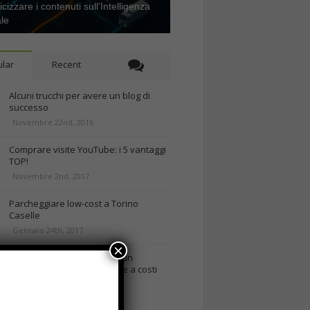
icizzare i contenuti sull’Intelligenza
ale
lar
Recent
Alcuni trucchi per avere un blog di
successo
Novembre 22nd, 2016
Comprare visite YouTube: i 5 vantaggi
TOP!
Novembre 2nd, 2017
Parcheggiare low-cost a Torino
Caselle
Gennaio 24th, 2017
×
Consigli per intraprendere un
business on-line efficiente e a costi
contenuti
rd, 2018