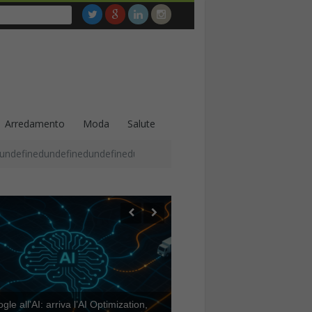
Arredamento
Moda
Salute
undefinedundefinedundefinedundefinedundefinedundefinedundefined
le all’AI: arriva l’AI Optimization,