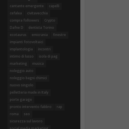
cantante emergente
capelli
cefalea
civitavecchia
compra followers
Crypto
Dafne D
dentista Torino
ecotaurus
emicrania
finestre
impianti fotovoltaici
implantologia
incontri
intimo di lusso
isola di pag
marketing
musica
noleggio auto
noleggio bagni chimici
nuovo singolo
pelletteria made in Italy
porte garage
pronto intervento fabbro
rap
roma
seo
sicurezza sul lavoro
social media marketing