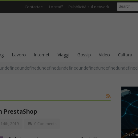
Contattaci
Lo staff
Pubblicità sul network
ng
Lavoro
Internet
Viaggi
Gossip
Video
Cultura
undefinedundefinedundefinedundefinedundefinedundefinedundefined
 in PrestaShop
14th, 2019
0 Comments
Da Goog