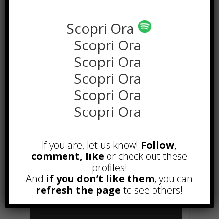
Scopri Ora
Scopri Ora
Scopri Ora
Scopri Ora
Scopri Ora
Scopri Ora
POPOLARI
If you are, let us know!
Follow,
Alcuni trucchi per avere un blog di
comment, like
or check out these
successo
profiles!
Novembre 22nd, 2016
And
if you don’t like them
, you can
Comprare visite YouTube: i 5
refresh the page
to see others!
vantaggi TOP!
Novembre 2nd, 2017