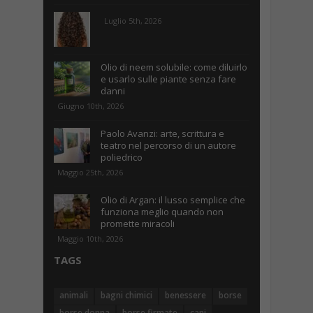
Luglio 5th, 2026
Olio di neem solubile: come diluirlo
e usarlo sulle piante senza fare
danni
Giugno 10th, 2026
Paolo Avanzi: arte, scrittura e
teatro nel percorso di un autore
poliedrico
Maggio 25th, 2026
Olio di Argan: il lusso semplice che
funziona meglio quando non
promette miracoli
Maggio 10th, 2026
TAGS
animali
bagni chimici
benessere
borse
borse donna
borse firmate
cani