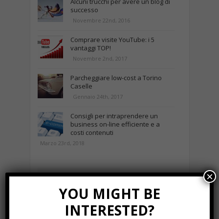
Alcuni trucchi per avere un blog di
successo
Novembre 22nd, 2016
Comprare visite YouTube: i 5
vantaggi TOP!
Novembre 2nd, 2017
Parcheggiare low-cost a Torino
Caselle
Gennaio 24th, 2017
Consigli per intraprendere un
business on-line efficiente e a
costi contenuti
Marzo 23rd, 2018
×
NEWS IN UNA FOTO
YOU MIGHT BE
INTERESTED?