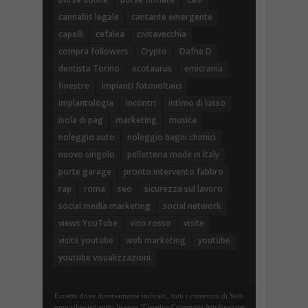
cannabis legale
cantante emergente
capelli
cefalea
civitavecchia
compra followers
Crypto
Dafne D
dentista Torino
ecotaurus
emicrania
finestre
impianti fotovoltaici
implantologia
incontri
intimo di lusso
isola di pag
marketing
musica
noleggio auto
noleggio bagni chimici
nuovo singolo
pelletteria made in Italy
porte garage
pronto intervento fabbro
rap
roma
seo
sicurezza sul lavoro
social media marketing
social network
views YouTube
vino rosso
visite
visite youtube
web marketing
youtube
youtube visualizzazioni
Eccetto dove diversamente indicato, tutti i contenuti di Steb
sono rilasciati sotto licenza "Creative Commons Attribuzione