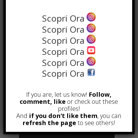
Scopri Ora
Scopri Ora
Scopri Ora
Scopri Ora
Scopri Ora
Scopri Ora
POPOLARI
If you are, let us know!
Follow,
Alcuni trucchi per avere un blog di
comment, like
or check out these
successo
profiles!
Novembre 22nd, 2016
And
if you don’t like them
, you can
Comprare visite YouTube: i 5
refresh the page
to see others!
vantaggi TOP!
Novembre 2nd, 2017