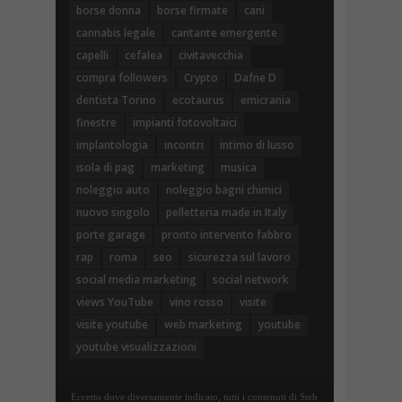
borse donna
borse firmate
cani
cannabis legale
cantante emergente
capelli
cefalea
civitavecchia
compra followers
Crypto
Dafne D
dentista Torino
ecotaurus
emicrania
finestre
impianti fotovoltaici
implantologia
incontri
intimo di lusso
isola di pag
marketing
musica
noleggio auto
noleggio bagni chimici
nuovo singolo
pelletteria made in Italy
porte garage
pronto intervento fabbro
rap
roma
seo
sicurezza sul lavoro
social media marketing
social network
views YouTube
vino rosso
visite
visite youtube
web marketing
youtube
youtube visualizzazioni
Eccetto dove diversamente indicato, tutti i contenuti di Steb