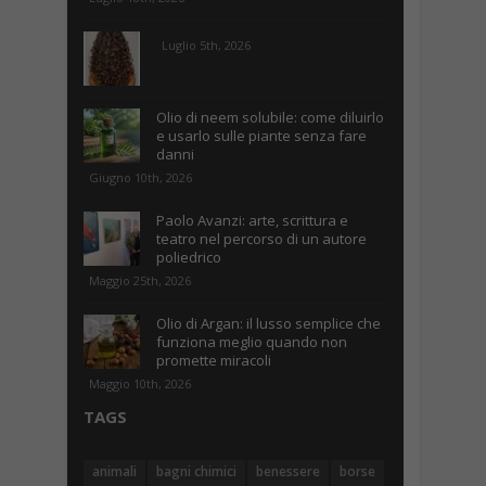
Luglio 5th, 2026
Olio di neem solubile: come diluirlo
e usarlo sulle piante senza fare
danni
Giugno 10th, 2026
Paolo Avanzi: arte, scrittura e
teatro nel percorso di un autore
poliedrico
Maggio 25th, 2026
Olio di Argan: il lusso semplice che
funziona meglio quando non
promette miracoli
Maggio 10th, 2026
TAGS
animali
bagni chimici
benessere
borse