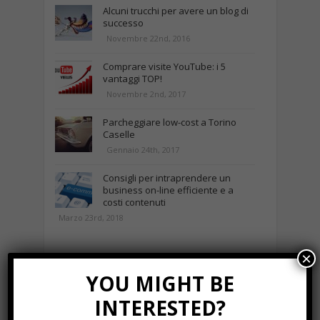
Alcuni trucchi per avere un blog di
successo
Novembre 22nd, 2016
Comprare visite YouTube: i 5
vantaggi TOP!
Novembre 2nd, 2017
Parcheggiare low-cost a Torino
Caselle
Gennaio 24th, 2017
Consigli per intraprendere un
business on-line efficiente e a
costi contenuti
Marzo 23rd, 2018
×
NEWS IN UNA FOTO
YOU MIGHT BE
INTERESTED?