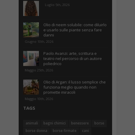
Luglio 5th, 2026
Olio di neem solubile: come diluirlo
e usarlo sulle piante senza fare
danni
Giugno 10th, 2026
Paolo Avanzi: arte, scrittura e
teatro nel percorso di un autore
poliedrico
Maggio 25th, 2026
Olio di Argan: il lusso semplice che
funziona meglio quando non
promette miracoli
Maggio 10th, 2026
TAGS
animali
bagni chimici
benessere
borse
borse donna
borse firmate
cani