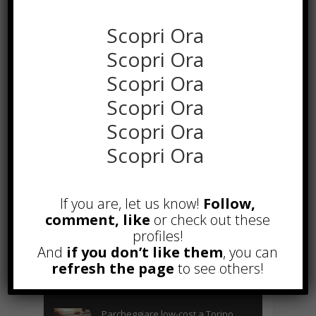
Scopri Ora
Scopri Ora
Scopri Ora
Scopri Ora
Scopri Ora
Scopri Ora
POPOLARI
If you are, let us know!
Follow,
Alcuni trucchi per avere un blog di
successo
comment, like
or check out these
Novembre 22nd, 2016
profiles!
And
if you don’t like them
, you can
Comprare visite YouTube: i 5
refresh the page
to see others!
vantaggi TOP!
Novembre 2nd, 2017
Parcheggiare low-cost a Torino