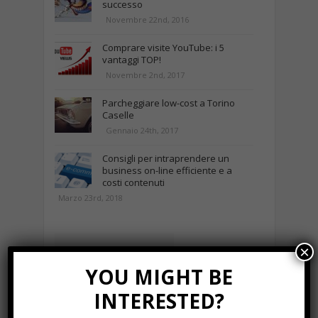
successo
Novembre 22nd, 2016
Comprare visite YouTube: i 5
vantaggi TOP!
Novembre 2nd, 2017
Parcheggiare low-cost a Torino
Caselle
Gennaio 24th, 2017
Consigli per intraprendere un
business on-line efficiente e a
costi contenuti
Marzo 23rd, 2018
NEWS IN UNA FOTO
×
YOU MIGHT BE
INTERESTED?