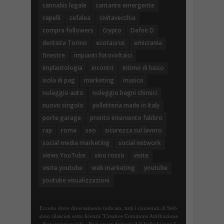
cannabis legale
cantante emergente
capelli
cefalea
civitavecchia
compra followers
Crypto
Dafne D
dentista Torino
ecotaurus
emicrania
finestre
impianti fotovoltaici
implantologia
incontri
intimo di lusso
isola di pag
marketing
musica
noleggio auto
noleggio bagni chimici
nuovo singolo
pelletteria made in Italy
porte garage
pronto intervento fabbro
rap
roma
seo
sicurezza sul lavoro
social media marketing
social network
views YouTube
vino rosso
visite
visite youtube
web marketing
youtube
youtube visualizzazioni
Eccetto dove diversamente indicato, tutti i contenuti di Steb
sono rilasciati sotto licenza "Creative Commons Attribuzione