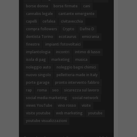
borse donna
borse firmate
cani
cannabis legale
cantante emergente
capelli
cefalea
civitavecchia
compra followers
Crypto
Dafne D
dentista Torino
ecotaurus
emicrania
finestre
impianti fotovoltaici
implantologia
incontri
intimo di lusso
isola di pag
marketing
musica
noleggio auto
noleggio bagni chimici
nuovo singolo
pelletteria made in Italy
porte garage
pronto intervento fabbro
rap
roma
seo
sicurezza sul lavoro
social media marketing
social network
views YouTube
vino rosso
visite
visite youtube
web marketing
youtube
youtube visualizzazioni