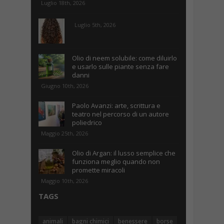
Luglio 18th, 2026
Luglio 5th, 2026
Olio di neem solubile: come diluirlo
e usarlo sulle piante senza fare
danni
Giugno 10th, 2026
Paolo Avanzi: arte, scrittura e
teatro nel percorso di un autore
poliedrico
Maggio 25th, 2026
Olio di Argan: il lusso semplice che
funziona meglio quando non
promette miracoli
Maggio 10th, 2026
TAGS
animali
bagni chimici
benessere
borse