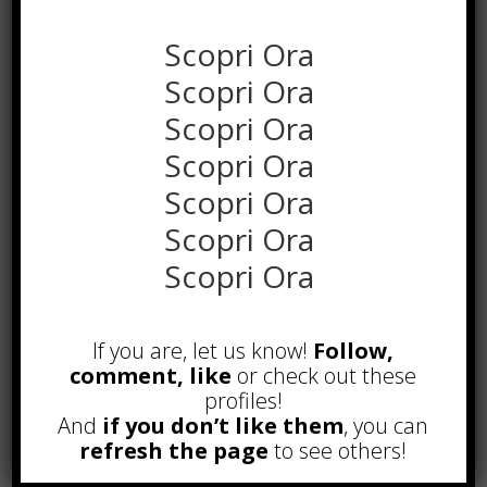
Scopri Ora
Scopri Ora
Scopri Ora
Scopri Ora
Scopri Ora
Scopri Ora
Scopri Ora
POPOLARI
If you are, let us know!
Follow,
Alcuni trucchi per avere un blog di
successo
comment, like
or check out these
Novembre 22nd, 2016
profiles!
And
if you don’t like them
, you can
Comprare visite YouTube: i 5
refresh the page
to see others!
vantaggi TOP!
Novembre 2nd, 2017