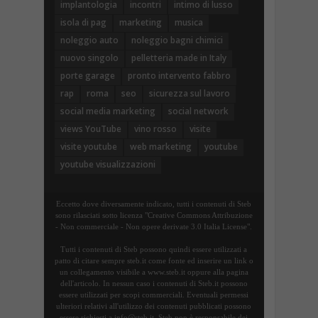
implantologia
incontri
intimo di lusso
isola di pag
marketing
musica
noleggio auto
noleggio bagni chimici
nuovo singolo
pelletteria made in Italy
porte garage
pronto intervento fabbro
rap
roma
seo
sicurezza sul lavoro
social media marketing
social network
views YouTube
vino rosso
visite
visite youtube
web marketing
youtube
youtube visualizzazioni
Eccetto dove diversamente indicato, tutti i contenuti di Steb
sono rilasciati sotto licenza "Creative Commons Attribuzione
- Non commerciale - Non opere derivate 3.0 Italia License".
Tutti i contenuti di Steb possono quindi essere utilizzati a
patto di citare sempre steb.it come fonte ed inserire un link o
un collegamento visibile a www.steb.it oppure alla pagina
dell'articolo. In nessun caso i contenuti di Steb.it possono
essere utilizzati per scopi commerciali. Eventuali permessi
ulteriori relativi all'utilizzo dei contenuti pubblicati possono
essere richiesti a info@steb.it. Steb non è responsabile dei