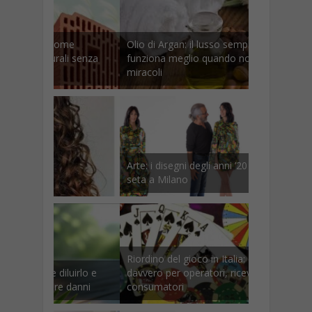
Olio di Argan: il lusso semplice che
funziona meglio quando non promette
miracoli
Arte: i disegni degli anni ’20 rinascono su
seta a Milano
Riordino del gioco in Italia: cosa cambia
davvero per operatori, ricevitorie e
consumatori