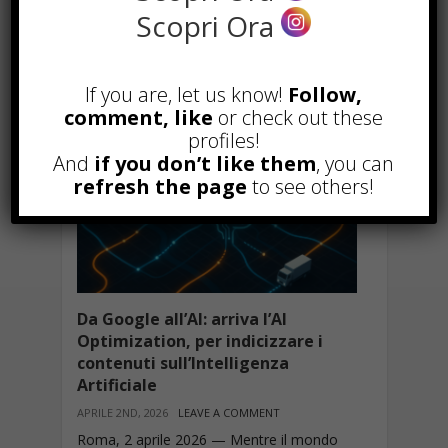
Marzo 15th, 2019
Scopri Ora
Marketing
If you are, let us know!
Follow,
comment, like
or check out these
profiles!
And
if you don’t like them
, you can
refresh the page
to see others!
Da Google all’AI: arriva l’AI
Optimization, per indicizzare i
contenuti sull’Intelligenza
Artificiale
APRILE 2ND, 2026
LEAVE A COMMENT
Roma, 2 aprile 2026 — Mentre il mondo