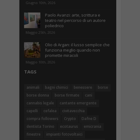
Giugno 10th, 2026
Paolo Avanzi: arte, scrittura e
teatro nel percorso di un autore
poliedrico
Maggio 25th, 2026
Olio di Argan: il lusso semplice che
funziona meglio quando non
promette miracoli
Maggio 10th, 2026
TAGS
animali
bagni chimici
benessere
borse
borse donna
borse firmate
cani
cannabis legale
cantante emergente
capelli
cefalea
civitavecchia
compra followers
Crypto
Dafne D
dentista Torino
ecotaurus
emicrania
finestre
impianti fotovoltaici