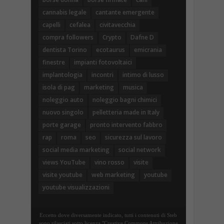
cannabis legale
cantante emergente
capelli
cefalea
civitavecchia
compra followers
Crypto
Dafne D
dentista Torino
ecotaurus
emicrania
finestre
impianti fotovoltaici
implantologia
incontri
intimo di lusso
isola di pag
marketing
musica
noleggio auto
noleggio bagni chimici
nuovo singolo
pelletteria made in Italy
porte garage
pronto intervento fabbro
rap
roma
seo
sicurezza sul lavoro
social media marketing
social network
views YouTube
vino rosso
visite
visite youtube
web marketing
youtube
youtube visualizzazioni
Eccetto dove diversamente indicato, tutti i contenuti di Steb
sono rilasciati sotto licenza "Creative Commons Attribuzione