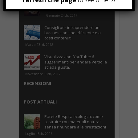
Parcheggiare low-cost a Torino
Caselle
Gennaio 24th, 2017
Consigli per intraprendere un
business on-line efficiente e a
costi contenuti
Marzo 23rd, 2018
Visualizzazioni YouTube: 6
suggerimenti per andare verso la
strada giusta.
Novembre 13th, 2017
RECENSIONI
POST ATTUALI
Parete Respira ecologica: come
costruire con materiali naturali
senza rinunciare alle prestazioni
Luglio 18th, 2026