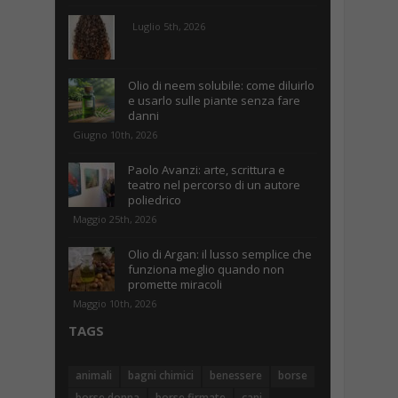
Luglio 5th, 2026
Olio di neem solubile: come diluirlo
e usarlo sulle piante senza fare
danni
Giugno 10th, 2026
Paolo Avanzi: arte, scrittura e
teatro nel percorso di un autore
poliedrico
Maggio 25th, 2026
Olio di Argan: il lusso semplice che
funziona meglio quando non
promette miracoli
Maggio 10th, 2026
TAGS
animali
bagni chimici
benessere
borse
borse donna
borse firmate
cani