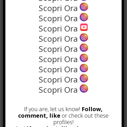
Scopri Ora
Scopri Ora
Scopri Ora
Scopri Ora
Scopri Ora
Scopri Ora
Scopri Ora
POPOLARI
Scopri Ora
Alcuni trucchi per avere un blog di
Scopri Ora
successo
Novembre 22nd, 2016
Comprare visite YouTube: i 5
If you are, let us know!
Follow,
vantaggi TOP!
comment, like
or check out these
Novembre 2nd, 2017
profiles!
Parcheggiare low-cost a Torino