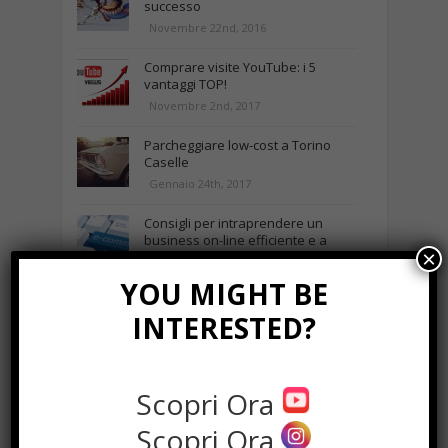
successo
Novembre 22nd, 2016
Comprare visite YouTube: i 5
vantaggi TOP!
Novembre 2nd, 2017
Parcheggiare low-cost a Torino
Caselle
Gennaio 24th, 2017
Consigli per intraprendere un
business on-line efficiente e a
×
costi contenuti
Marzo 23rd, 2018
YOU MIGHT BE
INTERESTED?
NEWS IN UNA FOTO
Scopri Ora
Scopri Ora