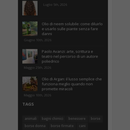
Luglio 5th, 2026
Olio di neem solubile: come diluirlo
e usarlo sulle piante senza fare
danni
Giugno 10th, 2026
Paolo Avanzi: arte, scrittura e
teatro nel percorso di un autore
poliedrico
Maggio 25th, 2026
Olio di Argan: il lusso semplice che
funziona meglio quando non
promette miracoli
Maggio 10th, 2026
TAGS
animali
bagni chimici
benessere
borse
borse donna
borse firmate
cani