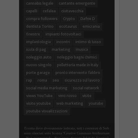
cannabis legale
cantante emergente
capelli
cefalea
civitavecchia
compra followers
Crypto
Dafne D
dentista Torino
ecotaurus
emicrania
finestre
impianti fotovoltaici
implantologia
incontri
intimo di lusso
isola di pag
marketing
musica
noleggio auto
noleggio bagni chimici
nuovo singolo
pelletteria made in Italy
porte garage
pronto intervento fabbro
rap
roma
seo
sicurezza sul lavoro
social media marketing
social network
views YouTube
vino rosso
visite
visite youtube
web marketing
youtube
youtube visualizzazioni
Eccetto dove diversamente indicato, tutti i contenuti di Steb
sono rilasciati sotto licenza "Creative Commons Attribuzione