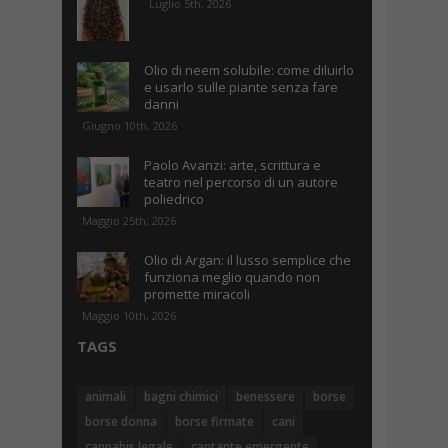
Luglio 5th, 2026
Olio di neem solubile: come diluirlo
e usarlo sulle piante senza fare
danni
Giugno 10th, 2026
Paolo Avanzi: arte, scrittura e
teatro nel percorso di un autore
poliedrico
Maggio 25th, 2026
Olio di Argan: il lusso semplice che
funziona meglio quando non
promette miracoli
Maggio 10th, 2026
TAGS
animali
bagni chimici
benessere
borse
borse donna
borse firmate
cani
cannabis legale
cantante emergente