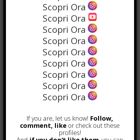
Scopri Ora
Scopri Ora
Scopri Ora
Scopri Ora
Scopri Ora
Scopri Ora
POPOLARI
Scopri Ora
Scopri Ora
Alcuni trucchi per avere un blog di
successo
Scopri Ora
Novembre 22nd, 2016
Comprare visite YouTube: i 5
vantaggi TOP!
If you are, let us know!
Follow,
Novembre 2nd, 2017
comment, like
or check out these
profiles!
Parcheggiare low-cost a Torino
And
if you don’t like them
, you can