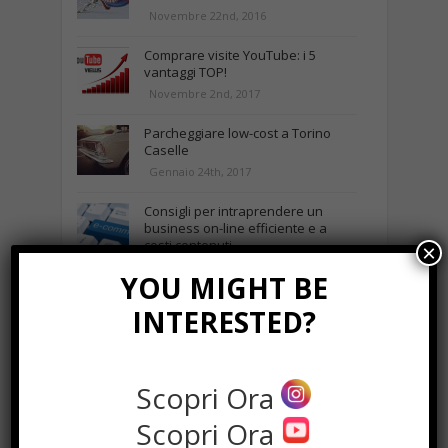
Novembre 22nd, 2016
Comprare visite YouTube: i 5
vantaggi TOP!
Novembre 2nd, 2017
Parcheggiare low-cost a Torino
Caselle
Gennaio 24th, 2017
Consigli per intraprendere un
business on-line efficiente e a
costi contenuti
×
Marzo 23rd, 2018
YOU MIGHT BE
INTERESTED?
NEWS IN UNA FOTO
Scopri Ora
Scopri Ora