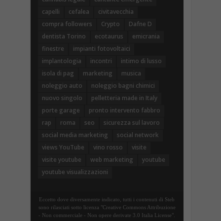
capelli
cefalea
civitavecchia
compra followers
Crypto
Dafne D
dentista Torino
ecotaurus
emicrania
finestre
impianti fotovoltaici
implantologia
incontri
intimo di lusso
isola di pag
marketing
musica
noleggio auto
noleggio bagni chimici
nuovo singolo
pelletteria made in Italy
porte garage
pronto intervento fabbro
rap
roma
seo
sicurezza sul lavoro
social media marketing
social network
views YouTube
vino rosso
visite
visite youtube
web marketing
youtube
youtube visualizzazioni
Eccetto dove diversamente indicato, tutti i contenuti di Steb
sono rilasciati sotto licenza "Creative Commons Attribuzione
- Non commerciale - Non opere derivate 3.0 Italia License".