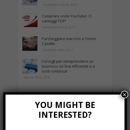
Novembre 22nd, 2016
Comprare visite YouTube: i 5
vantaggi TOP!
Novembre 2nd, 2017
Parcheggiare low-cost a Torino
Caselle
Gennaio 24th, 2017
Consigli per intraprendere un
business on-line efficiente e a
costi contenuti
Marzo 23rd, 2018
×
NEWS IN UNA FOTO
YOU MIGHT BE
INTERESTED?