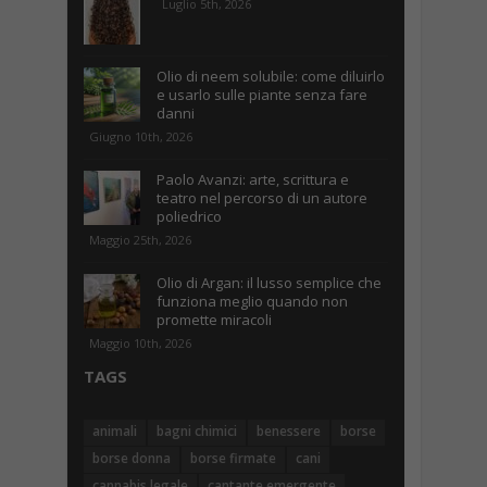
Luglio 5th, 2026
Olio di neem solubile: come diluirlo
e usarlo sulle piante senza fare
danni
Giugno 10th, 2026
Paolo Avanzi: arte, scrittura e
teatro nel percorso di un autore
poliedrico
Maggio 25th, 2026
Olio di Argan: il lusso semplice che
funziona meglio quando non
promette miracoli
Maggio 10th, 2026
TAGS
animali
bagni chimici
benessere
borse
borse donna
borse firmate
cani
cannabis legale
cantante emergente