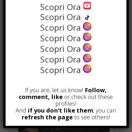
Scopri Ora
Scopri Ora
Scopri Ora
Scopri Ora
Scopri Ora
Scopri Ora
Scopri Ora
POPOLARI
Alcuni trucchi per avere un blog di
successo
If you are, let us know!
Follow,
Novembre 22nd, 2016
comment, like
or check out these
profiles!
Comprare visite YouTube: i 5
And
if you don’t like them
, you can
vantaggi TOP!
refresh the page
to see others!
Novembre 2nd, 2017
Parcheggiare low-cost a Torino