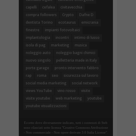
capelli
cefalea
civitavecchia
compra followers
Crypto
Dafne D
dentista Torino
ecotaurus
emicrania
finestre
impianti fotovoltaici
implantologia
incontri
intimo di lusso
isola di pag
marketing
musica
noleggio auto
noleggio bagni chimici
nuovo singolo
pelletteria made in Italy
porte garage
pronto intervento fabbro
rap
roma
seo
sicurezza sul lavoro
social media marketing
social network
views YouTube
vino rosso
visite
visite youtube
web marketing
youtube
youtube visualizzazioni
Eccetto dove diversamente indicato, tutti i contenuti di Steb
sono rilasciati sotto licenza "Creative Commons Attribuzione
- Non commerciale - Non opere derivate 3.0 Italia License".