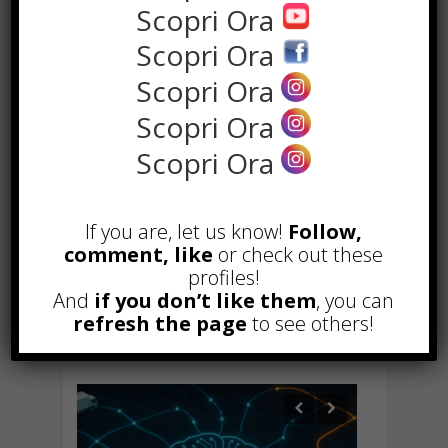
Scopri Ora
Scopri Ora
Scopri Ora
Scopri Ora
Scopri Ora
Hai bisogno di qualche suggerimento per
iniziare una buona strategia di social media
marketing? Sai cosa includere ? Guida la
If you are, let us know!
Follow,
strategia di social media marketing per
comment, like
or check out these
connetterti con maggior successo verso i
profiles!
tuoi clienti! In questo articolo condividerò
And
if you don’t like them
, you can
tutto quello ...
refresh the page
to see others!
Read more