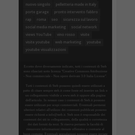
nuovo singolo
pelletteria made in Italy
porte garage
pronto intervento fabbro
rap
roma
seo
sicurezza sul lavoro
social media marketing
social network
views YouTube
vino rosso
visite
visite youtube
web marketing
youtube
youtube visualizzazioni
Eccetto dove diversamente indicato, tutti i contenuti di Steb
sono rilasciati sotto licenza "Creative Commons Attribuzione
- Non commerciale - Non opere derivate 3.0 Italia License".
Tutti i contenuti di Steb possono quindi essere utilizzati a
patto di citare sempre steb.it come fonte ed inserire un link o
un collegamento visibile a www.steb.it oppure alla pagina
dell'articolo. In nessun caso i contenuti di Steb.it possono
essere utilizzati per scopi commerciali. Eventuali permessi
ulteriori relativi all'utilizzo dei contenuti pubblicati possono
essere richiesti a info@steb.it. Steb non è responsabile dei
contenuti dei siti in collegamento, della qualità o correttezza
dei dati forniti da terzi. Si riserva pertanto la facoltà di
rimuovere informazioni ritenute offensive o contrarie al
buon costume. Eventuali segnalazioni possono essere inviate