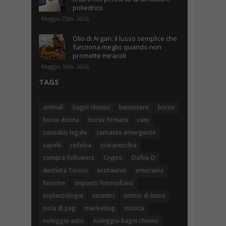
poliedrico
Maggio 25th, 2026
Olio di Argan: il lusso semplice che
funziona meglio quando non
promette miracoli
Maggio 10th, 2026
TAGS
animali
bagni chimici
benessere
borse
borse donna
borse firmate
cani
cannabis legale
cantante emergente
capelli
cefalea
civitavecchia
compra followers
Crypto
Dafne D
dentista Torino
ecotaurus
emicrania
finestre
impianti fotovoltaici
implantologia
incontri
intimo di lusso
isola di pag
marketing
musica
noleggio auto
noleggio bagni chimici