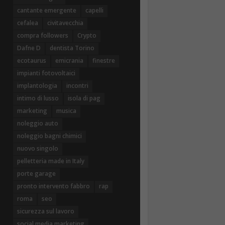
cantante emergente
capelli
cefalea
civitavecchia
compra followers
Crypto
Dafne D
dentista Torino
ecotaurus
emicrania
finestre
impianti fotovoltaici
implantologia
incontri
intimo di lusso
isola di pag
marketing
musica
noleggio auto
noleggio bagni chimici
nuovo singolo
pelletteria made in Italy
porte garage
pronto intervento fabbro
rap
roma
seo
sicurezza sul lavoro
social media marketing