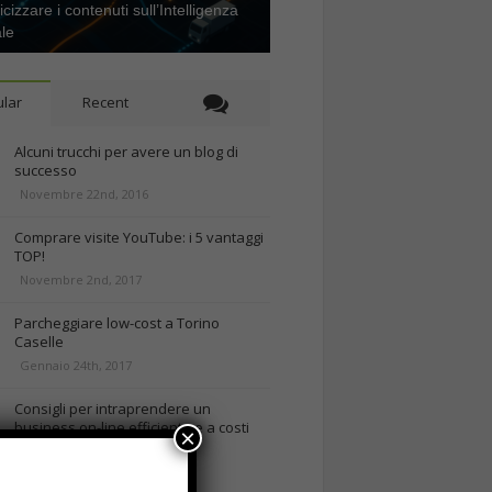
icizzare i contenuti sull’Intelligenza
ale
lar
Recent
Alcuni trucchi per avere un blog di
successo
Novembre 22nd, 2016
Comprare visite YouTube: i 5 vantaggi
TOP!
Novembre 2nd, 2017
Parcheggiare low-cost a Torino
Caselle
Gennaio 24th, 2017
Consigli per intraprendere un
business on-line efficiente e a costi
×
contenuti
rd, 2018