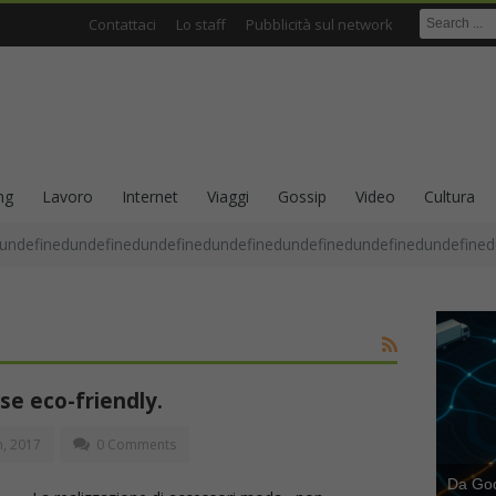
Contattaci
Lo staff
Pubblicità sul network
ng
Lavoro
Internet
Viaggi
Gossip
Video
Cultura
undefinedundefinedundefinedundefinedundefinedundefinedundefined
rse eco-friendly.
, 2017
0 Comments
Da Goog