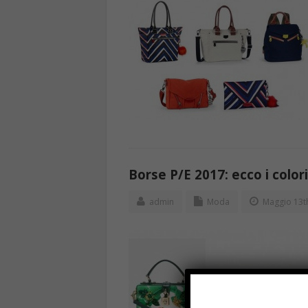
Borse P/E 2017: ecco i color
admin
Moda
Maggio 13t