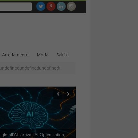
Arredamento
Moda
Salute
undefinedundefinedundefinedundefinedundefinedundefinedundefined
le all’AI: arriva l’AI Optimization,