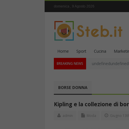
domenica , 9 Agosto 2026
Home
Sport
Cucina
Marketi
undefinedundefined
BREAKING NEWS
BORSE DONNA
Kipling e la collezione di bo
admin
Moda
Giugno 13th