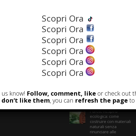
borse siano ...
Read more
Scopri Ora
NEWS
Scopri Ora
Scopri Ora
Scopri Ora
Scopri Ora
Scopri Ora
et us know!
Follow, comment, like
or check out t
ECENSIONI
POST ATTUALI
u don’t like them
, you can
refresh the page
to 
Parete Respira
ecologica: come
costruire con materiali
naturali senza
rinunciare alle