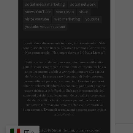
social media marketing
social network
views YouTube
vino rosso
visite
visite youtube
web marketing
youtube
youtube visualizzazioni
Eccetto dove diversamente indicato, tutti i contenuti di Steb
sono rilasciati sotto licenza "Creative Commons Attribuzione
- Non commerciale - Non opere derivate 3.0 Italia License".
Tutti i contenuti di Steb possono quindi essere utilizzati a
patto di citare sempre steb.it come fonte ed inserire un link o
un collegamento visibile a www.steb.it oppure alla pagina
dell'articolo. In nessun caso i contenuti di Steb.it possono
essere utilizzati per scopi commerciali. Eventuali permessi
ulteriori relativi all'utilizzo dei contenuti pubblicati possono
essere richiesti a info@steb.it. Steb non è responsabile dei
contenuti dei siti in collegamento, della qualità o correttezza
dei dati forniti da terzi. Si riserva pertanto la facoltà di
rimuovere informazioni ritenute offensive o contrarie al
buon costume. Eventuali segnalazioni possono essere inviate
a info@steb.it.
Copyright 2016 Steb.it |
Termini, privacy e cookie
|
IT