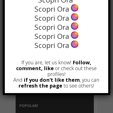
Marzo 23rd, 2018
Scopri Ora
Scopri Ora
NEWS IN UNA FOTO
Scopri Ora
Scopri Ora
Scopri Ora
If you are, let us know!
Follow,
comment, like
or check out these
profiles!
And
if you don’t like them
, you can
refresh the page
to see others!
POPOLARI