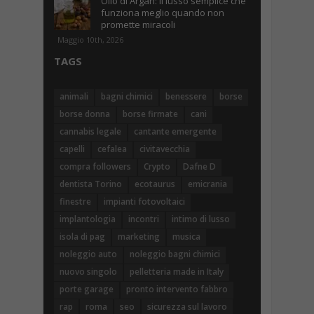
Olio di Argan: il lusso semplice che
funziona meglio quando non
promette miracoli
Maggio 10th, 2026
TAGS
animali
bagni chimici
benessere
borse
borse donna
borse firmate
cani
cannabis legale
cantante emergente
capelli
cefalea
civitavecchia
compra followers
Crypto
Dafne D
dentista Torino
ecotaurus
emicrania
finestre
impianti fotovoltaici
implantologia
incontri
intimo di lusso
isola di pag
marketing
musica
noleggio auto
noleggio bagni chimici
nuovo singolo
pelletteria made in Italy
porte garage
pronto intervento fabbro
rap
roma
seo
sicurezza sul lavoro