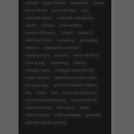
animali
bagni chimici
benessere
borse
borse donna
borse firmate
cani
cannabis legale
cantante emergente
capelli
cefalea
civitavecchia
compra followers
Crypto
Dafne D
dentista Torino
ecotaurus
emicrania
finestre
impianti fotovoltaici
implantologia
incontri
intimo di lusso
isola di pag
marketing
musica
noleggio auto
noleggio bagni chimici
nuovo singolo
pelletteria made in Italy
porte garage
pronto intervento fabbro
rap
roma
seo
sicurezza sul lavoro
social media marketing
social network
views YouTube
vino rosso
visite
visite youtube
web marketing
youtube
youtube visualizzazioni