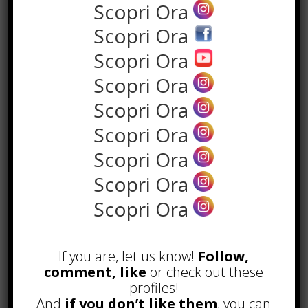
Scopri Ora
Scopri Ora
Scopri Ora
Scopri Ora
Scopri Ora
Scopri Ora
Scopri Ora
Scopri Ora
POPOLARI
Scopri Ora
Alcuni trucchi per avere un blog di
successo
If you are, let us know!
Follow,
Novembre 22nd, 2016
comment, like
or check out these
profiles!
Comprare visite YouTube: i 5
vantaggi TOP!
And
if you don’t like them
, you can