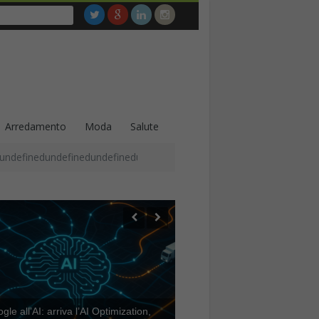
Arredamento
Moda
Salute
undefinedundefinedundefinedundefinedundefinedundefinedundefined
le all’AI: arriva l’AI Optimization,