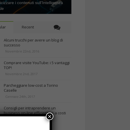
icizzare i contenuti sull’Intelligenza
ale
lar
Recent
Alcuni trucchi per avere un blog di
successo
Novembre 22nd, 2016
Comprare visite YouTube: i 5 vantaggi
TOP!
Novembre 2nd, 2017
Parcheggiare low-cost a Torino
Caselle
Gennaio 24th, 2017
Consigli per intraprendere un
business on-line efficiente e a costi
×
contenuti
rd, 2018