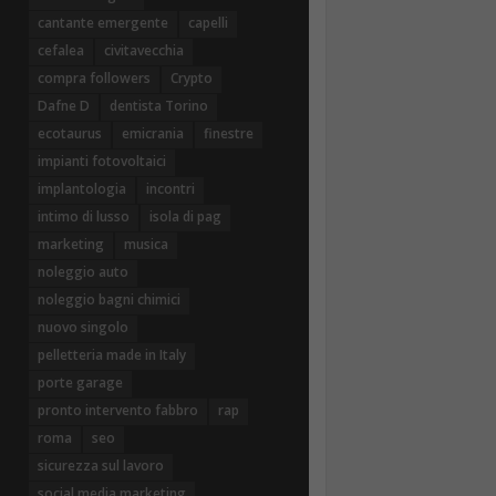
cantante emergente
capelli
cefalea
civitavecchia
compra followers
Crypto
Dafne D
dentista Torino
ecotaurus
emicrania
finestre
impianti fotovoltaici
implantologia
incontri
intimo di lusso
isola di pag
marketing
musica
noleggio auto
noleggio bagni chimici
nuovo singolo
pelletteria made in Italy
porte garage
pronto intervento fabbro
rap
roma
seo
sicurezza sul lavoro
social media marketing