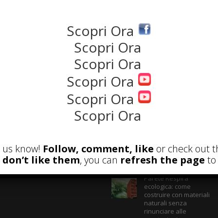
NEWS
Scopri Ora
Scopri Ora
Scopri Ora
Scopri Ora
Scopri Ora
Scopri Ora
et us know!
Follow, comment, like
or check out t
ECENSIONI
POST ATTUALI
u don’t like them
, you can
refresh the page
to 
Parete Respira
ecologica: come
costruire con materiali
naturali senza
rinunciare alle