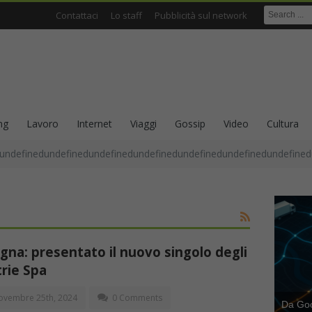
Contattaci
Lo staff
Pubblicità sul network
ng
Lavoro
Internet
Viaggi
Gossip
Video
Cultura
undefinedundefinedundefinedundefinedundefinedundefinedundefined
na: presentato il nuovo singolo degli
rie Spa
vembre 25th, 2024
0 Comments
Da Goog