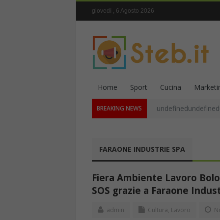
giovedì , 6 Agosto 2026
Home
Sport
Cucina
Marketi
undefinedundefined
BREAKING NEWS
FARAONE INDUSTRIE SPA
Fiera Ambiente Lavoro Bolog
SOS grazie a Faraone Indust
admin
Cultura
,
Lavoro
No