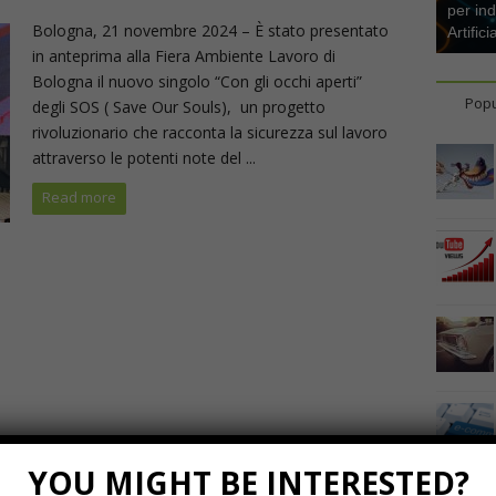
per ind
Bologna, 21 novembre 2024 – È stato presentato
Artifici
in anteprima alla Fiera Ambiente Lavoro di
Bologna il nuovo singolo “Con gli occhi aperti”
Popu
degli SOS ( Save Our Souls), un progetto
rivoluzionario che racconta la sicurezza sul lavoro
attraverso le potenti note del ...
Read more
YOU MIGHT BE INTERESTED?
Marzo 23