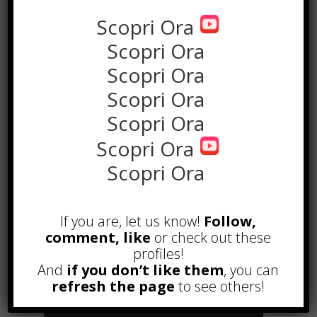
Scopri Ora
Scopri Ora
Scopri Ora
Scopri Ora
Scopri Ora
Scopri Ora
Scopri Ora
POPOLARI
Alcuni trucchi per avere un blog di
If you are, let us know!
Follow,
successo
comment, like
or check out these
Novembre 22nd, 2016
profiles!
And
if you don’t like them
, you can
Comprare visite YouTube: i 5
vantaggi TOP!
refresh the page
to see others!
Novembre 2nd, 2017