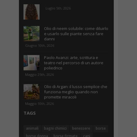
Luglio 5th, 2026
Olio di neem solubile: come diluirlo
e usarlo sulle piante senza fare
danni
Giugno 10th, 2026
Paolo Avanzi: arte, scrittura e
teatro nel percorso di un autore
poliedrico
Maggio 25th, 2026
Olio di Argan: il lusso semplice che
funziona meglio quando non
promette miracoli
Maggio 10th, 2026
TAGS
animali
bagni chimici
benessere
borse
borse donna
borse firmate
cani