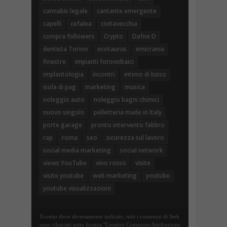
cannabis legale
cantante emergente
capelli
cefalea
civitavecchia
compra followers
Crypto
Dafne D
dentista Torino
ecotaurus
emicrania
finestre
impianti fotovoltaici
implantologia
incontri
intimo di lusso
isola di pag
marketing
musica
noleggio auto
noleggio bagni chimici
nuovo singolo
pelletteria made in Italy
porte garage
pronto intervento fabbro
rap
roma
seo
sicurezza sul lavoro
social media marketing
social network
views YouTube
vino rosso
visite
visite youtube
web marketing
youtube
youtube visualizzazioni
Eccetto dove diversamente indicato, tutti i contenuti di Steb
sono rilasciati sotto licenza "Creative Commons Attribuzione