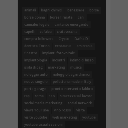
animali
bagni chimici
benessere
borse
borse donna
borse firmate
cani
cannabis legale
cantante emergente
capelli
cefalea
civitavecchia
compra followers
Crypto
Dafne D
dentista Torino
ecotaurus
emicrania
finestre
impianti fotovoltaici
implantologia
incontri
intimo di lusso
isola di pag
marketing
musica
noleggio auto
noleggio bagni chimici
nuovo singolo
pelletteria made in Italy
porte garage
pronto intervento fabbro
rap
roma
seo
sicurezza sul lavoro
social media marketing
social network
views YouTube
vino rosso
visite
visite youtube
web marketing
youtube
youtube visualizzazioni