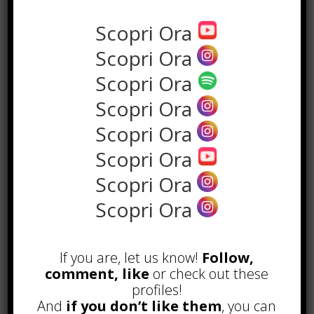
Scopri Ora
Scopri Ora
Scopri Ora
Scopri Ora
Scopri Ora
Scopri Ora
Scopri Ora
Scopri Ora
POPOLARI
If you are, let us know!
Follow,
Alcuni trucchi per avere un blog di
successo
comment, like
or check out these
Novembre 22nd, 2016
profiles!
And
if you don’t like them
, you can
Comprare visite YouTube: i 5