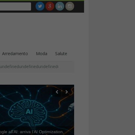
Arredamento
Moda
Salute
undefinedundefinedundefinedundefinedundefinedundefinedundefined
le all’AI: arriva l’AI Optimization,