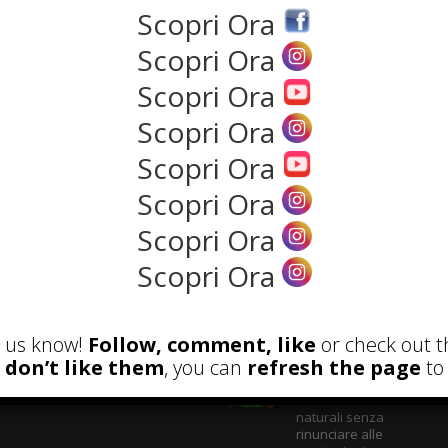
Scopri Ora
Scopri Ora
NEWS
Scopri Ora
Scopri Ora
Scopri Ora
Scopri Ora
Scopri Ora
Scopri Ora
ECENSIONI
POST ATTUALI
et us know!
Follow, comment, like
or check out t
u don’t like them
, you can
refresh the page
to 
Parete Respira
ecologica: come
costruire con materiali
naturali senza
rinunciare alle