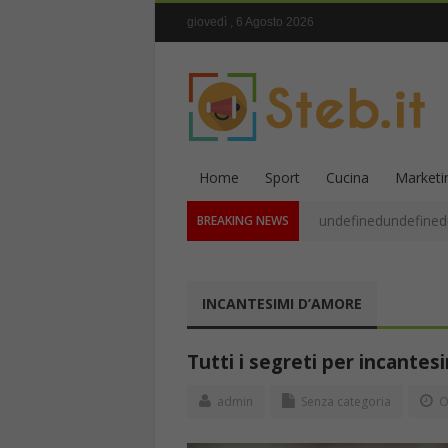
giovedì , 6 Agosto 2026
Home
Sport
Cucina
Marketi
undefinedundefined
BREAKING NEWS
INCANTESIMI D’AMORE
Tutti i segreti per incante
admin
Senza categoria
O