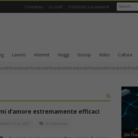
Contattaci
Lo staff
Pubblicità sul network
ng
Lavoro
Internet
Viaggi
Gossip
Video
Cultura
undefinedundefinedundefinedundefinedundefinedundefinedundefined
simi d’amore estremamente efficaci
ttobre 21st, 2021
0 Comments
Da Goog