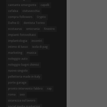
cantante emergente
capelli
cefalea
civitavecchia
compra followers
Crypto
Dafne D
dentista Torino
ecotaurus
emicrania
finestre
impianti fotovoltaici
implantologia
incontri
intimo di lusso
isola di pag
marketing
musica
noleggio auto
noleggio bagni chimici
nuovo singolo
pelletteria made in Italy
porte garage
pronto intervento fabbro
rap
roma
seo
sicurezza sul lavoro
social media marketing