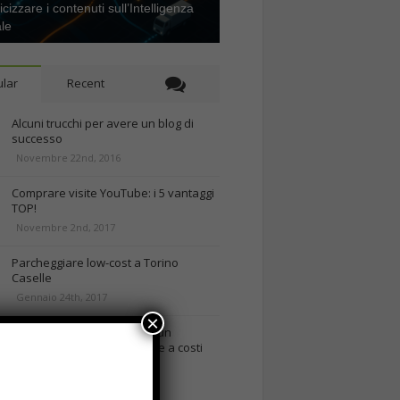
icizzare i contenuti sull’Intelligenza
ale
lar
Recent
Alcuni trucchi per avere un blog di
successo
Novembre 22nd, 2016
Comprare visite YouTube: i 5 vantaggi
TOP!
Novembre 2nd, 2017
Parcheggiare low-cost a Torino
Caselle
Gennaio 24th, 2017
×
Consigli per intraprendere un
business on-line efficiente e a costi
contenuti
rd, 2018