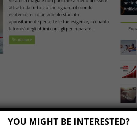
Se ami la magia e non puoi fare a meno di essere
per ind
attratto da tutto ciò che riguarda il mondo
Artifici
esoterico, ecco un articolo studiato
appositamente per tutte le tue esigenze, in quanto
ti fornirà degli ottimi consigli per imparare ...
Popu
Read more
YOU MIGHT BE INTERESTED?
Marzo 23