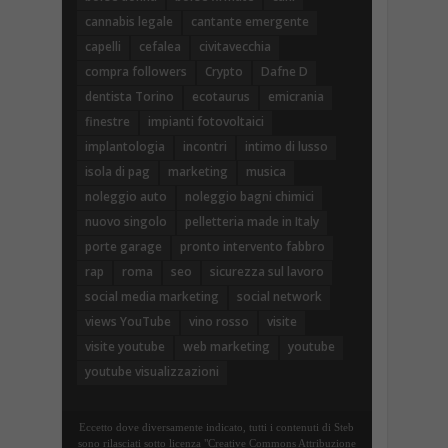
cannabis legale
cantante emergente
capelli
cefalea
civitavecchia
compra followers
Crypto
Dafne D
dentista Torino
ecotaurus
emicrania
finestre
impianti fotovoltaici
implantologia
incontri
intimo di lusso
isola di pag
marketing
musica
noleggio auto
noleggio bagni chimici
nuovo singolo
pelletteria made in Italy
porte garage
pronto intervento fabbro
rap
roma
seo
sicurezza sul lavoro
social media marketing
social network
views YouTube
vino rosso
visite
visite youtube
web marketing
youtube
youtube visualizzazioni
Eccetto dove diversamente indicato, tutti i contenuti di Steb
sono rilasciati sotto licenza "Creative Commons Attribuzione