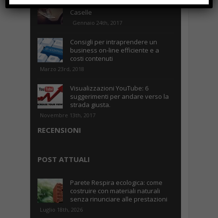
Parcheggiare low-cost a Torino
Caselle
Gennaio 24th, 2017
Consigli per intraprendere un
business on-line efficiente e a
costi contenuti
Marzo 23rd, 2018
Visualizzazioni YouTube: 6
suggerimenti per andare verso la
strada giusta.
Novembre 13th, 2017
RECENSIONI
POST ATTUALI
Parete Respira ecologica: come
costruire con materiali naturali
senza rinunciare alle prestazioni
Luglio 18th, 2026