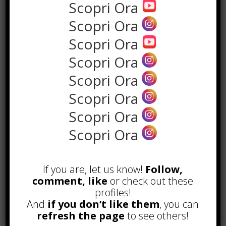
Scopri Ora
Scopri Ora
Scopri Ora
Scopri Ora
Scopri Ora
Scopri Ora
Scopri Ora
POPOLARI
Scopri Ora
Alcuni trucchi per avere un blog di
successo
If you are, let us know!
Follow,
Novembre 22nd, 2016
comment, like
or check out these
profiles!
Comprare visite YouTube: i 5
vantaggi TOP!
And
if you don’t like them
, you can
Novembre 2nd, 2017
refresh the page
to see others!