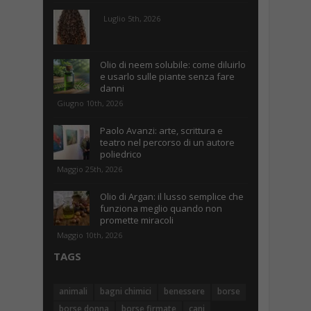
Luglio 5th, 2026
Olio di neem solubile: come diluirlo
e usarlo sulle piante senza fare
danni
Giugno 10th, 2026
Paolo Avanzi: arte, scrittura e
teatro nel percorso di un autore
poliedrico
Maggio 25th, 2026
Olio di Argan: il lusso semplice che
funziona meglio quando non
promette miracoli
Maggio 10th, 2026
TAGS
animali
bagni chimici
benessere
borse
borse donna
borse firmate
cani