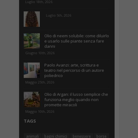
Luglio 18th, 2026
Luglio 5th, 2026
Olio di neem solubile: come diluirlo
e usarlo sulle piante senza fare
danni
Giugno 10th, 2026
Paolo Avanzi: arte, scrittura e
teatro nel percorso di un autore
poliedrico
Maggio 25th, 2026
Olio di Argan: il lusso semplice che
funziona meglio quando non
promette miracoli
Maggio 10th, 2026
TAGS
animali
bagni chimici
benessere
borse