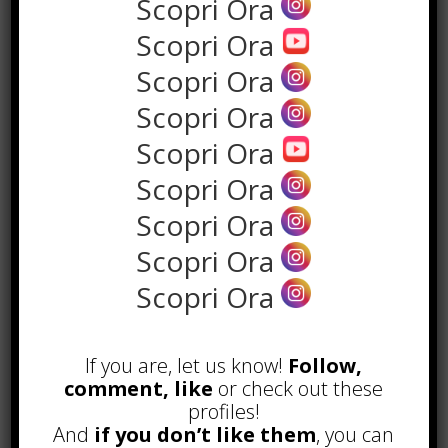
Scopri Ora
Scopri Ora
Scopri Ora
Scopri Ora
Scopri Ora
Scopri Ora
Scopri Ora
Scopri Ora
POPOLARI
Scopri Ora
Alcuni trucchi per avere un blog di
successo
If you are, let us know!
Follow,
Novembre 22nd, 2016
comment, like
or check out these
Comprare visite YouTube: i 5
profiles!
vantaggi TOP!
And
if you don’t like them
, you can
Novembre 2nd, 2017