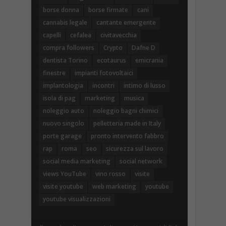
borse donna
borse firmate
cani
cannabis legale
cantante emergente
capelli
cefalea
civitavecchia
compra followers
Crypto
Dafne D
dentista Torino
ecotaurus
emicrania
finestre
impianti fotovoltaici
implantologia
incontri
intimo di lusso
isola di pag
marketing
musica
noleggio auto
noleggio bagni chimici
nuovo singolo
pelletteria made in Italy
porte garage
pronto intervento fabbro
rap
roma
seo
sicurezza sul lavoro
social media marketing
social network
views YouTube
vino rosso
visite
visite youtube
web marketing
youtube
youtube visualizzazioni