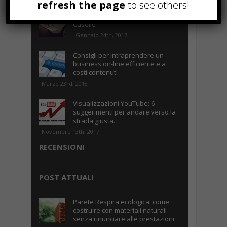
refresh the page
to see others!
Parcheggiare low-cost a Torino
Caselle
Gennaio 24th, 2017
Consigli per intraprendere un
business on-line efficiente e a
costi contenuti
Marzo 23rd, 2018
Visualizzazioni YouTube: 6
suggerimenti per andare verso la
strada giusta.
Novembre 13th, 2017
RECENSIONI
POST ATTUALI
Parete Respira ecologica: come
costruire con materiali naturali
senza rinunciare alle prestazioni