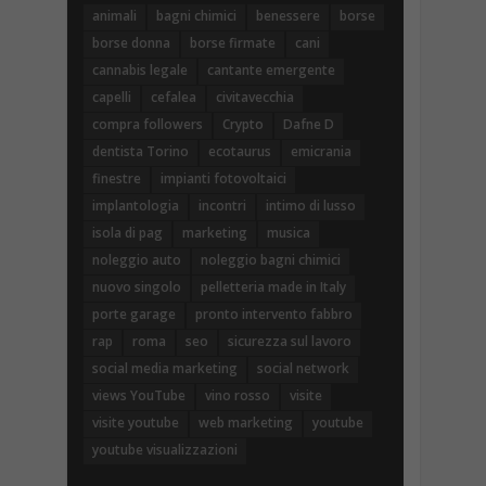
animali
bagni chimici
benessere
borse
borse donna
borse firmate
cani
cannabis legale
cantante emergente
capelli
cefalea
civitavecchia
compra followers
Crypto
Dafne D
dentista Torino
ecotaurus
emicrania
finestre
impianti fotovoltaici
implantologia
incontri
intimo di lusso
isola di pag
marketing
musica
noleggio auto
noleggio bagni chimici
nuovo singolo
pelletteria made in Italy
porte garage
pronto intervento fabbro
rap
roma
seo
sicurezza sul lavoro
social media marketing
social network
views YouTube
vino rosso
visite
visite youtube
web marketing
youtube
youtube visualizzazioni