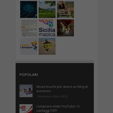
POPOLARI
Alcuni trucchi per avere un blog di
successo
Novembre 22nd, 2016
Comprare visite YouTube: i 5
vantaggi TOP!