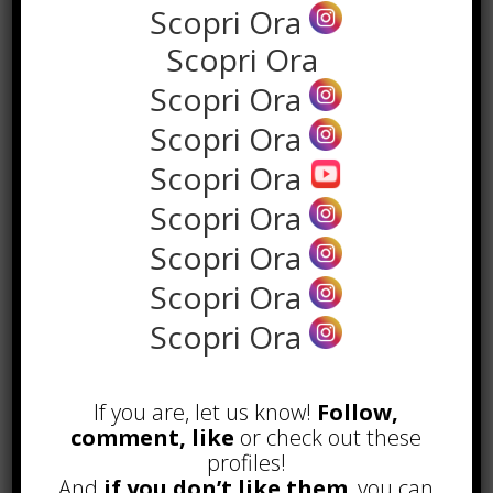
Scopri Ora
Estetica: Francesco McVicar è
Scopri Ora
l’eccellenza italiana
Scopri Ora
Lamezia Terme, 7 agosto 2023 –
Scopri Ora
Francesco Mc Vicar, ...
Scopri Ora
Read more
Scopri Ora
Scopri Ora
Scopri Ora
Scopri Ora
If you are, let us know!
Follow,
Mondiali di Barba, vince il titolo
comment, like
or check out these
l’italiano Fabrizio Bottos
profiles!
And
if you don’t like them
, you can
È un italiano ad aver conquistato il titolo di