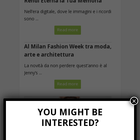
Rendi Eterna la Tua Memoria
Nell’era digitale, dove le immagini e i ricordi
sono ...
Read more
Al Milan Fashion Week tra moda,
arte e architettura
La novità da non perdere quest’anno è al
Jenny’s ...
Read more
×
YOU MIGHT BE
INTERESTED?