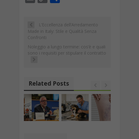
e
at
e
k
a
ai
m
o
o
b
s
gr
e
p
l
ai
p
n
o
A
a
dI
c
l
y
di
L’Eccellenza dell’Arredamento
Made in Italy: Stile e Qualità Senza
o
p
m
n
h
Li
vi
Confronti
k
p
at
n
di
Noleggio a lungo termine: cos’è e quali
sono i requisiti per stipulare il contratto
k
Related Posts