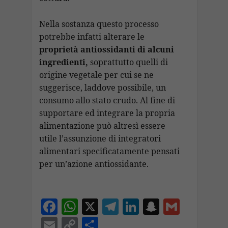
Nella sostanza questo processo
potrebbe infatti alterare le
proprietà antiossidanti di alcuni
ingredienti,
soprattutto quelli di
origine vegetale per cui se ne
suggerisce, laddove possibile, un
consumo allo stato crudo. Al fine di
supportare ed integrare la propria
alimentazione può altresì essere
utile l’assunzione di integratori
alimentari specificatamente pensati
per un’azione antiossidante.
F
W
X
T
Li
S
G
ac
h
el
n
n
m
E
C
C