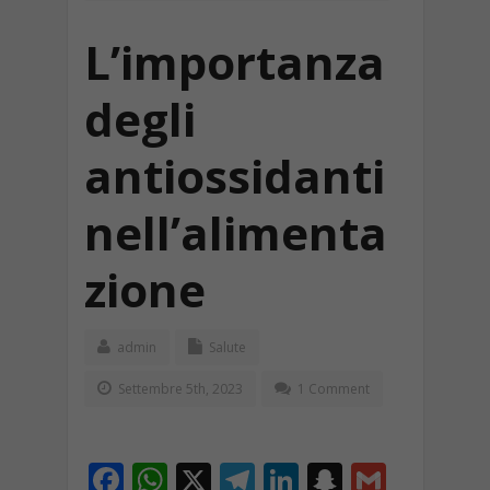
L’importanza
degli
antiossidanti
nell’alimenta
zione
admin
Salute
Settembre 5th, 2023
1 Comment
F
W
X
T
Li
S
G