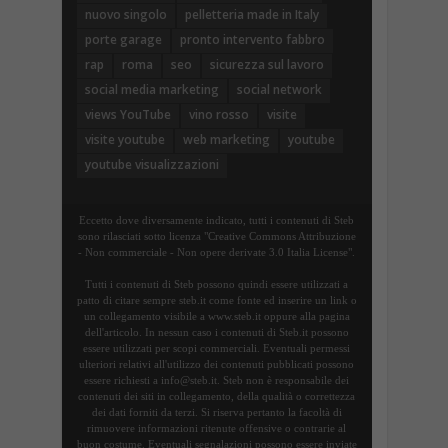
nuovo singolo
pelletteria made in Italy
porte garage
pronto intervento fabbro
rap
roma
seo
sicurezza sul lavoro
social media marketing
social network
views YouTube
vino rosso
visite
visite youtube
web marketing
youtube
youtube visualizzazioni
Eccetto dove diversamente indicato, tutti i contenuti di Steb
sono rilasciati sotto licenza "Creative Commons Attribuzione
- Non commerciale - Non opere derivate 3.0 Italia License".
Tutti i contenuti di Steb possono quindi essere utilizzati a
patto di citare sempre steb.it come fonte ed inserire un link o
un collegamento visibile a www.steb.it oppure alla pagina
dell'articolo. In nessun caso i contenuti di Steb.it possono
essere utilizzati per scopi commerciali. Eventuali permessi
ulteriori relativi all'utilizzo dei contenuti pubblicati possono
essere richiesti a info@steb.it. Steb non è responsabile dei
contenuti dei siti in collegamento, della qualità o correttezza
dei dati forniti da terzi. Si riserva pertanto la facoltà di
rimuovere informazioni ritenute offensive o contrarie al
buon costume. Eventuali segnalazioni possono essere inviate