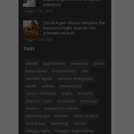
poliedrico
Maggio 25th, 2026
Olio di Argan: il lusso semplice che
funziona meglio quando non
promette miracoli
Maggio 10th, 2026
TAGS
animali
bagni chimici
benessere
borse
borse donna
borse firmate
cani
cannabis legale
cantante emergente
capelli
cefalea
civitavecchia
compra followers
Crypto
Dafne D
dentista Torino
ecotaurus
emicrania
finestre
impianti fotovoltaici
implantologia
incontri
intimo di lusso
isola di pag
marketing
musica
noleggio auto
noleggio bagni chimici