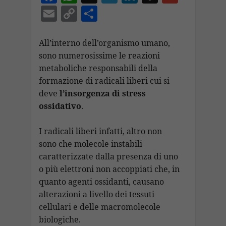
ac
h
el
n
n
m
E
C
C
e
at
e
k
a
ai
m
o
o
b
s
gr
e
p
l
ai
p
n
All’interno dell’organismo umano,
o
A
a
dI
c
sono numerosissime le reazioni
l
y
di
metaboliche responsabili della
o
p
m
n
h
Li
vi
formazione di radicali liberi cui si
k
p
at
n
di
deve
l’insorgenza di stress
k
ossidativo
.
I radicali liberi infatti, altro non
sono che molecole instabili
caratterizzate dalla presenza di uno
o più elettroni non accoppiati che, in
quanto agenti ossidanti, causano
alterazioni a livello dei tessuti
cellulari e delle macromolecole
biologiche.