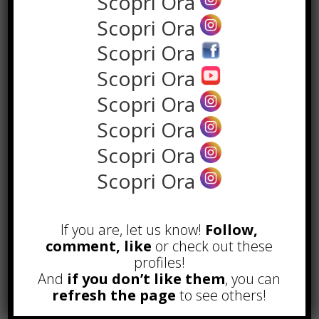
Scopri Ora
Scopri Ora
Scopri Ora
Scopri Ora
Scopri Ora
Scopri Ora
Scopri Ora
POPOLARI
Scopri Ora
Alcuni trucchi per avere un blog di
successo
Novembre 22nd, 2016
If you are, let us know!
Follow,
comment, like
or check out these
Comprare visite YouTube: i 5
profiles!
vantaggi TOP!
And
if you don’t like them
, you can
Novembre 2nd, 2017
refresh the page
to see others!
Parcheggiare low-cost a Torino
Caselle