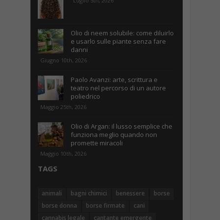
Luglio 5th, 2026
Olio di neem solubile: come diluirlo
e usarlo sulle piante senza fare
danni
Giugno 10th, 2026
Paolo Avanzi: arte, scrittura e
teatro nel percorso di un autore
poliedrico
Maggio 25th, 2026
Olio di Argan: il lusso semplice che
funziona meglio quando non
promette miracoli
Maggio 10th, 2026
TAGS
animali
bagni chimici
benessere
borse
borse donna
borse firmate
cani
cannabis legale
cantante emergente