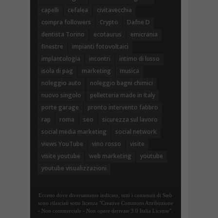
capelli
cefalea
civitavecchia
compra followers
Crypto
Dafne D
dentista Torino
ecotaurus
emicrania
finestre
impianti fotovoltaici
implantologia
incontri
intimo di lusso
isola di pag
marketing
musica
noleggio auto
noleggio bagni chimici
nuovo singolo
pelletteria made in Italy
porte garage
pronto intervento fabbro
rap
roma
seo
sicurezza sul lavoro
social media marketing
social network
views YouTube
vino rosso
visite
visite youtube
web marketing
youtube
youtube visualizzazioni
Eccetto dove diversamente indicato, tutti i contenuti di Steb
sono rilasciati sotto licenza "Creative Commons Attribuzione
- Non commerciale - Non opere derivate 3.0 Italia License".