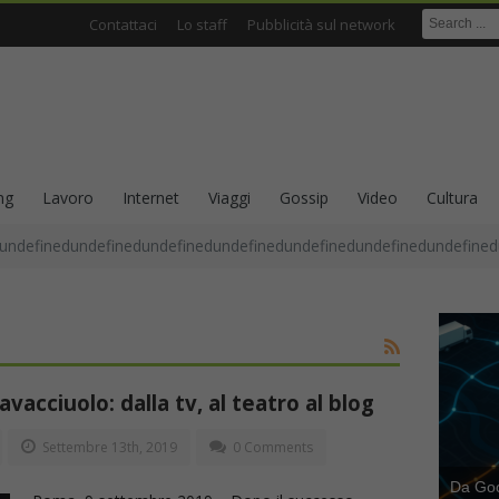
Contattaci
Lo staff
Pubblicità sul network
ng
Lavoro
Internet
Viaggi
Gossip
Video
Cultura
undefinedundefinedundefinedundefinedundefinedundefinedundefined
acciuolo: dalla tv, al teatro al blog
Settembre 13th, 2019
0 Comments
Da Goog