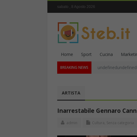
sabato , 8 Agosto 2026
Home
Sport
Cucina
Marketi
undefinedundefined
BREAKING NEWS
ARTISTA
Inarrestabile Gennaro Cannav
admin
Cultura
,
Senza categoria