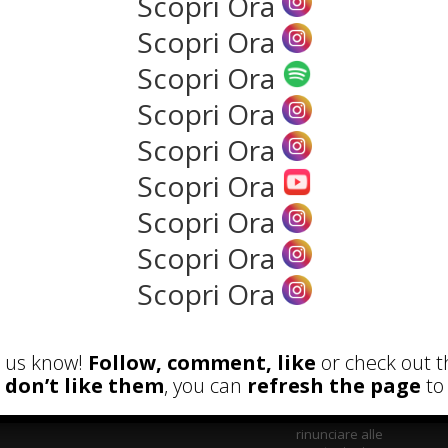
Scopri Ora
Scopri Ora
NEWS
Scopri Ora
Scopri Ora
Scopri Ora
Scopri Ora
Scopri Ora
Scopri Ora
Scopri Ora
ECENSIONI
POST ATTUALI
et us know!
Follow, comment, like
or check out t
Parete Respira
u don’t like them
, you can
refresh the page
to 
ecologica: come
costruire con materiali
naturali senza
rinunciare alle