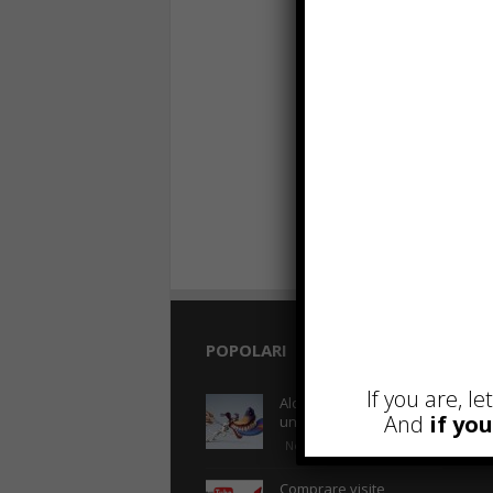
POPOLARI
R
If you are, l
Alcuni trucchi per avere
And
if yo
un blog di successo
Novembre 22nd, 2016
Comprare visite