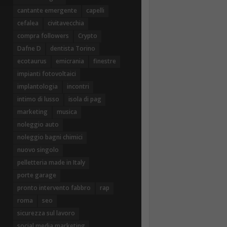
cantante emergente
capelli
cefalea
civitavecchia
compra followers
Crypto
Dafne D
dentista Torino
ecotaurus
emicrania
finestre
impianti fotovoltaici
implantologia
incontri
intimo di lusso
isola di pag
marketing
musica
noleggio auto
noleggio bagni chimici
nuovo singolo
pelletteria made in Italy
porte garage
pronto intervento fabbro
rap
roma
seo
sicurezza sul lavoro
social media marketing