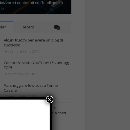
icizzare i contenuti sull’Intelligenza
ale
lar
Recent
Alcuni trucchi per avere un blog di
successo
Novembre 22nd, 2016
Comprare visite YouTube: i 5 vantaggi
TOP!
Novembre 2nd, 2017
Parcheggiare low-cost a Torino
Caselle
Gennaio 24th, 2017
×
Consigli per intraprendere un
business on-line efficiente e a costi
contenuti
rd, 2018