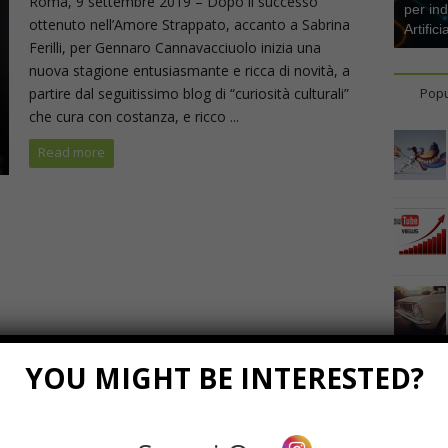
Roma, 9 settembre 2019 – Dopo il successo
per ind
ottenuto nell’Amore Strappato, accanto a Sabrina
Artifici
Ferilli, per Gennaro Cannavacciuolo inizia una
nuova stagione entusiasmante e ricca di novità, a
partire dal seguitissimo blog di “curiosità culturali”
Popu
che cura con costanza, e ricco ...
Read more
YOU MIGHT BE INTERESTED?
Marzo 23