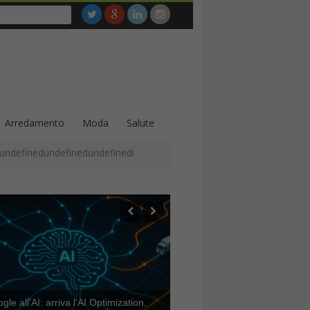
Arredamento
Moda
Salute
undefinedundefinedundefinedundefinedundefinedundefinedundefined
le all’AI: arriva l’AI Optimization,