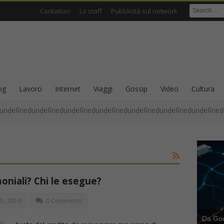
Contattaci
Lo staff
Pubblicità sul network
ng
Lavoro
Internet
Viaggi
Gossip
Video
Cultura
undefinedundefinedundefinedundefinedundefinedundefinedundefined
oniali? Chi le esegue?
h, 2019
0 Comments
Da Goog