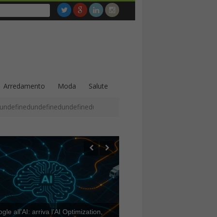
Arredamento
Moda
Salute
undefinedundefinedundefinedundefinedundefinedundefinedundefined
le all’AI: arriva l’AI Optimization,