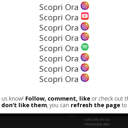
individuo o ...
Scopri Ora
Read more
Scopri Ora
NEWS
Scopri Ora
Scopri Ora
Scopri Ora
Scopri Ora
Scopri Ora
Scopri Ora
ECENSIONI
POST ATTUALI
et us know!
Follow, comment, like
or check out t
u don’t like them
, you can
refresh the page
to 
Parete Respira
ecologica: come
costruire con materiali
naturali senza
rinunciare alle