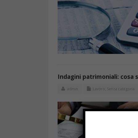
Indagini patrimoniali: cosa 
admin
Lavoro
,
Senza categoria