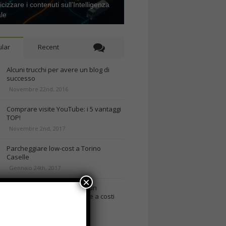
icizzare i contenuti sull’Intelligenza
ale
lar
Recent
Alcuni trucchi per avere un blog di
successo
Novembre 22nd, 2016
Comprare visite YouTube: i 5 vantaggi
TOP!
Novembre 2nd, 2017
Parcheggiare low-cost a Torino
Caselle
Gennaio 24th, 2017
×
Consigli per intraprendere un
business on-line efficiente e a costi
contenuti
rd, 2018