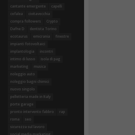
cantante emergente
capelli
cefalea
civitavecchia
compra followers
Crypto
Dafne D
dentista Torino
ecotaurus
emicrania
finestre
impianti fotovoltaici
implantologia
incontri
intimo di lusso
isola di pag
marketing
musica
noleggio auto
noleggio bagni chimici
nuovo singolo
pelletteria made in Italy
porte garage
pronto intervento fabbro
rap
roma
seo
sicurezza sul lavoro
social media marketing