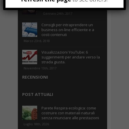
Parcheggiare low-cost a Torino
Caselle
Gennaio 24th, 2017
Consigli per intraprendere un
business on-line efficiente e a
costi contenuti
Marzo 23rd, 2018
Visualizzazioni YouTube: 6
suggerimenti per andare verso la
strada giusta.
Novembre 13th, 2017
RECENSIONI
POST ATTUALI
Parete Respira ecologica: come
costruire con materiali naturali
senza rinunciare alle prestazioni
Luglio 18th, 2026