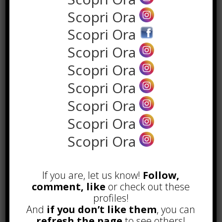
Scopri Ora
Scopri Ora
Scopri Ora
Scopri Ora
Scopri Ora
Scopri Ora
Scopri Ora
POPOLARI
Scopri Ora
Alcuni trucchi per avere un blog di
successo
Novembre 22nd, 2016
If you are, let us know!
Follow,
comment, like
or check out these
Comprare visite YouTube: i 5
vantaggi TOP!
profiles!
Novembre 2nd, 2017
And
if you don’t like them
, you can
refresh the page
to see others!