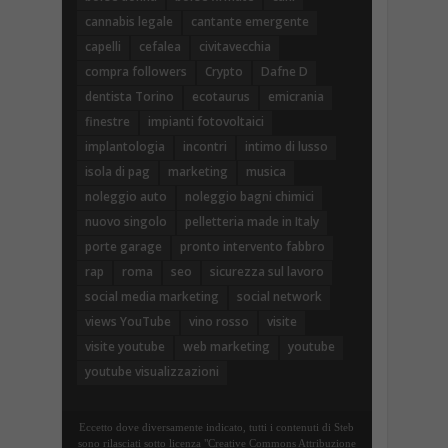
cannabis legale
cantante emergente
capelli
cefalea
civitavecchia
compra followers
Crypto
Dafne D
dentista Torino
ecotaurus
emicrania
finestre
impianti fotovoltaici
implantologia
incontri
intimo di lusso
isola di pag
marketing
musica
noleggio auto
noleggio bagni chimici
nuovo singolo
pelletteria made in Italy
porte garage
pronto intervento fabbro
rap
roma
seo
sicurezza sul lavoro
social media marketing
social network
views YouTube
vino rosso
visite
visite youtube
web marketing
youtube
youtube visualizzazioni
Eccetto dove diversamente indicato, tutti i contenuti di Steb
sono rilasciati sotto licenza "Creative Commons Attribuzione