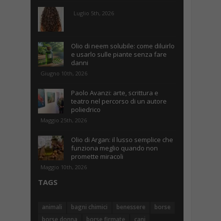
Luglio 5th, 2026
Olio di neem solubile: come diluirlo
e usarlo sulle piante senza fare
danni
Giugno 10th, 2026
Paolo Avanzi: arte, scrittura e
teatro nel percorso di un autore
poliedrico
Maggio 25th, 2026
Olio di Argan: il lusso semplice che
funziona meglio quando non
promette miracoli
Maggio 10th, 2026
TAGS
animali
bagni chimici
benessere
borse
borse donna
borse firmate
cani