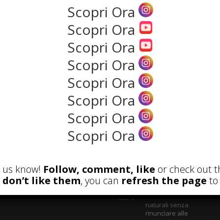
Scopri Ora
Scopri Ora
NEWS
Scopri Ora
Scopri Ora
Scopri Ora
Scopri Ora
Scopri Ora
Scopri Ora
ECENSIONI
POST ATTUALI
et us know!
Follow, comment, like
or check out t
u don’t like them
, you can
refresh the page
to 
Parete Respira
ecologica: come
costruire con materiali
naturali senza
rinunciare alle