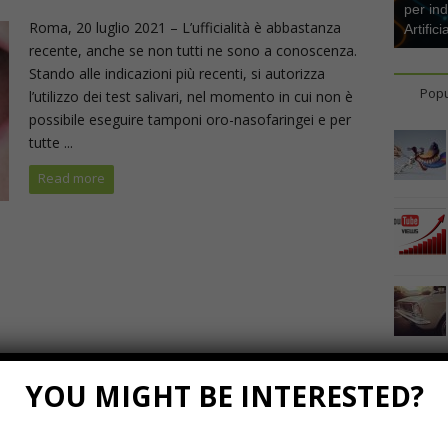
per ind
Roma, 20 luglio 2021 – L’ufficialità è abbastanza
Artifici
recente, anche se non tutti ne sono a conoscenza.
Stando alle indicazioni più recenti, si autorizza
Popu
l’utilizzo dei test salivari, nel momento in cui non è
possibile eseguire tamponi oro-nasofaringei e per
tutte ...
Read more
YOU MIGHT BE INTERESTED?
Marzo 23