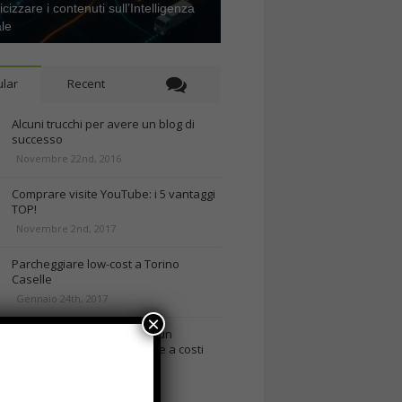
icizzare i contenuti sull’Intelligenza
ale
lar
Recent
Alcuni trucchi per avere un blog di
successo
Novembre 22nd, 2016
Comprare visite YouTube: i 5 vantaggi
TOP!
Novembre 2nd, 2017
Parcheggiare low-cost a Torino
Caselle
Gennaio 24th, 2017
×
Consigli per intraprendere un
business on-line efficiente e a costi
contenuti
rd, 2018