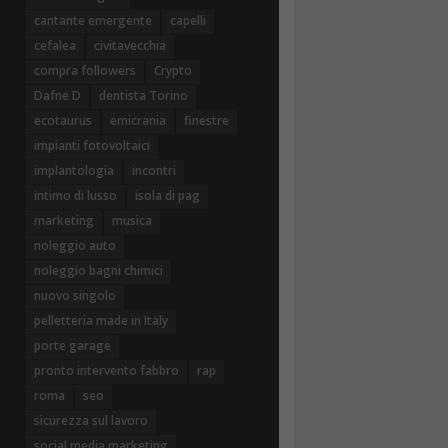
cantante emergente
capelli
cefalea
civitavecchia
compra followers
Crypto
Dafne D
dentista Torino
ecotaurus
emicrania
finestre
impianti fotovoltaici
implantologia
incontri
intimo di lusso
isola di pag
marketing
musica
noleggio auto
noleggio bagni chimici
nuovo singolo
pelletteria made in Italy
porte garage
pronto intervento fabbro
rap
roma
seo
sicurezza sul lavoro
social media marketing