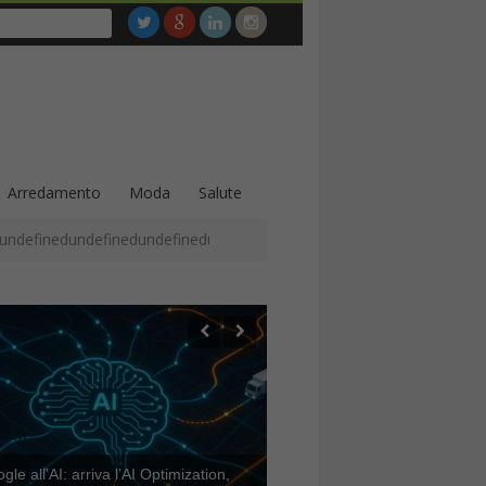
Arredamento
Moda
Salute
undefinedundefinedundefinedundefinedundefinedundefinedundefined
le all’AI: arriva l’AI Optimization,