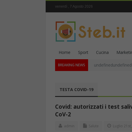
venerdì , 7 Agosto 2026
Home
Sport
Cucina
Marketi
undefinedundefined
BREAKING NEWS
TESTA COVID-19
Covid: autorizzati i test sali
CoV-2
admin
Salute
Luglio 21st