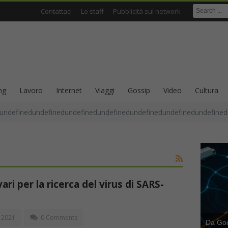
Contattaci
Lo staff
Pubblicità sul network
ng
Lavoro
Internet
Viaggi
Gossip
Video
Cultura
undefinedundefinedundefinedundefinedundefinedundefinedundefined
vari per la ricerca del virus di SARS-
, 2021
0 Comments
Da Goog