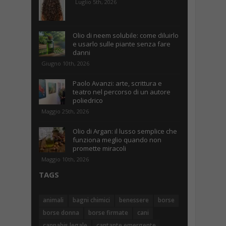
Luglio 5th, 2026
Olio di neem solubile: come diluirlo
e usarlo sulle piante senza fare
danni
Giugno 10th, 2026
Paolo Avanzi: arte, scrittura e
teatro nel percorso di un autore
poliedrico
Maggio 25th, 2026
Olio di Argan: il lusso semplice che
funziona meglio quando non
promette miracoli
Maggio 10th, 2026
TAGS
animali
bagni chimici
benessere
borse
borse donna
borse firmate
cani
cannabis legale
cantante emergente