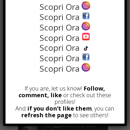
Scopri Ora
Scopri Ora
Scopri Ora
Scopri Ora
Scopri Ora
Scopri Ora
Scopri Ora
POPOLARI
Alcuni trucchi per avere un blog di
successo
If you are, let us know!
Follow,
Novembre 22nd, 2016
comment, like
or check out these
profiles!
Comprare visite YouTube: i 5
And
if you don’t like them
, you can
vantaggi TOP!
refresh the page
to see others!
Novembre 2nd, 2017
Parcheggiare low-cost a Torino