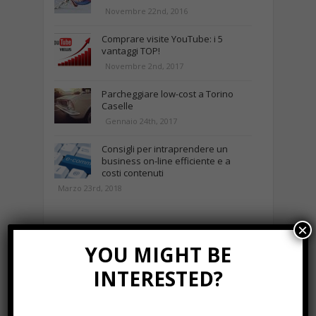
Novembre 22nd, 2016
Comprare visite YouTube: i 5
vantaggi TOP!
Novembre 2nd, 2017
Parcheggiare low-cost a Torino
Caselle
Gennaio 24th, 2017
Consigli per intraprendere un
business on-line efficiente e a
costi contenuti
Marzo 23rd, 2018
×
NEWS IN UNA FOTO
YOU MIGHT BE
INTERESTED?