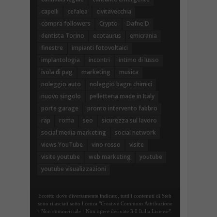
capelli
cefalea
civitavecchia
compra followers
Crypto
Dafne D
dentista Torino
ecotaurus
emicrania
finestre
impianti fotovoltaici
implantologia
incontri
intimo di lusso
isola di pag
marketing
musica
noleggio auto
noleggio bagni chimici
nuovo singolo
pelletteria made in Italy
porte garage
pronto intervento fabbro
rap
roma
seo
sicurezza sul lavoro
social media marketing
social network
views YouTube
vino rosso
visite
visite youtube
web marketing
youtube
youtube visualizzazioni
Eccetto dove diversamente indicato, tutti i contenuti di Steb
sono rilasciati sotto licenza "Creative Commons Attribuzione
- Non commerciale - Non opere derivate 3.0 Italia License".