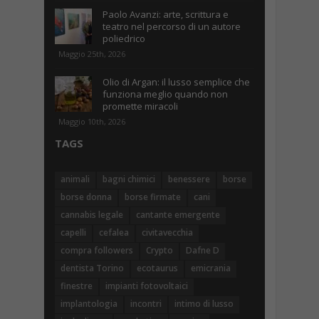
Paolo Avanzi: arte, scrittura e
teatro nel percorso di un autore
poliedrico
Maggio 25th, 2026
Olio di Argan: il lusso semplice che
funziona meglio quando non
promette miracoli
Maggio 10th, 2026
TAGS
animali
bagni chimici
benessere
borse
borse donna
borse firmate
cani
cannabis legale
cantante emergente
capelli
cefalea
civitavecchia
compra followers
Crypto
Dafne D
dentista Torino
ecotaurus
emicrania
finestre
impianti fotovoltaici
implantologia
incontri
intimo di lusso