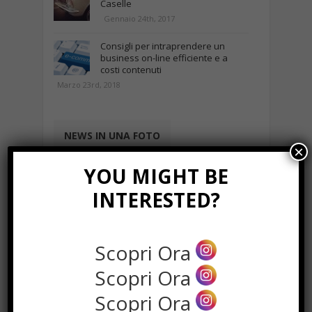
Caselle
Gennaio 24th, 2017
Consigli per intraprendere un
business on-line efficiente e a
costi contenuti
Marzo 23rd, 2018
NEWS IN UNA FOTO
×
YOU MIGHT BE
INTERESTED?
Scopri Ora
Scopri Ora
Scopri Ora