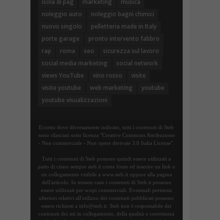
isola di pag
marketing
musica
noleggio auto
noleggio bagni chimici
nuovo singolo
pelletteria made in Italy
porte garage
pronto intervento fabbro
rap
roma
seo
sicurezza sul lavoro
social media marketing
social network
views YouTube
vino rosso
visite
visite youtube
web marketing
youtube
youtube visualizzazioni
Eccetto dove diversamente indicato, tutti i contenuti di Steb
sono rilasciati sotto licenza "Creative Commons Attribuzione
- Non commerciale - Non opere derivate 3.0 Italia License".
Tutti i contenuti di Steb possono quindi essere utilizzati a
patto di citare sempre steb.it come fonte ed inserire un link o
un collegamento visibile a www.steb.it oppure alla pagina
dell'articolo. In nessun caso i contenuti di Steb.it possono
essere utilizzati per scopi commerciali. Eventuali permessi
ulteriori relativi all'utilizzo dei contenuti pubblicati possono
essere richiesti a info@steb.it. Steb non è responsabile dei
contenuti dei siti in collegamento, della qualità o correttezza