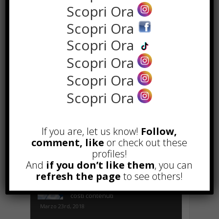
Scopri Ora
Scopri Ora
Scopri Ora
POPOLARI
Scopri Ora
Alcuni trucchi per avere un blog di
successo
Scopri Ora
Novembre 22nd, 2016
Scopri Ora
Comprare visite YouTube: i 5
vantaggi TOP!
Novembre 2nd, 2017
If you are, let us know!
Follow,
comment, like
or check out these
Parcheggiare low-cost a Torino
Caselle
profiles!
Gennaio 24th, 2017
And
if you don’t like them
, you can
refresh the page
to see others!
Consigli per intraprendere un
business on-line efficiente e a
costi contenuti
Marzo 23rd, 2018