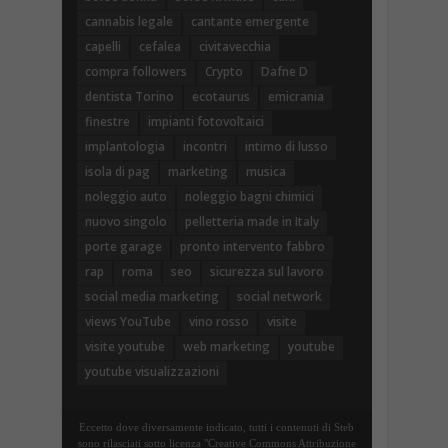
cannabis legale
cantante emergente
capelli
cefalea
civitavecchia
compra followers
Crypto
Dafne D
dentista Torino
ecotaurus
emicrania
finestre
impianti fotovoltaici
implantologia
incontri
intimo di lusso
isola di pag
marketing
musica
noleggio auto
noleggio bagni chimici
nuovo singolo
pelletteria made in Italy
porte garage
pronto intervento fabbro
rap
roma
seo
sicurezza sul lavoro
social media marketing
social network
views YouTube
vino rosso
visite
visite youtube
web marketing
youtube
youtube visualizzazioni
Eccetto dove diversamente indicato, tutti i contenuti di Steb
sono rilasciati sotto licenza "Creative Commons Attribuzione