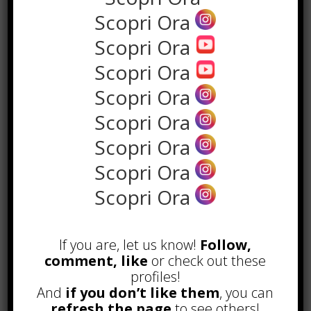
Scopri Ora
Scopri Ora
Scopri Ora
Scopri Ora
Scopri Ora
Scopri Ora
Scopri Ora
POPOLARI
Scopri Ora
Alcuni trucchi per avere un blog di
successo
Novembre 22nd, 2016
If you are, let us know!
Follow,
comment, like
or check out these
Comprare visite YouTube: i 5
profiles!
vantaggi TOP!
And
if you don’t like them
, you can
Novembre 2nd, 2017
refresh the page
to see others!