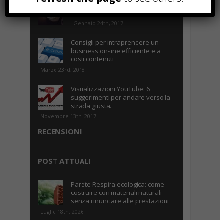
Parcheggiare low-cost a Torino
Caselle
Gennaio 24th, 2017
Consigli per intraprendere un
business on-line efficiente e a
costi contenuti
Marzo 23rd, 2018
Visualizzazioni YouTube: 6
suggerimenti per andare verso la
strada giusta.
Novembre 13th, 2017
RECENSIONI
POST ATTUALI
Parete Respira ecologica: come
costruire con materiali naturali
senza rinunciare alle prestazioni
Luglio 18th, 2026