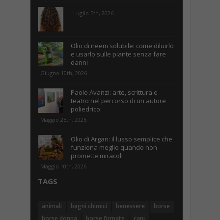
Luglio 5th, 2026
Olio di neem solubile: come diluirlo
e usarlo sulle piante senza fare
danni
Giugno 10th, 2026
Paolo Avanzi: arte, scrittura e
teatro nel percorso di un autore
poliedrico
Maggio 25th, 2026
Olio di Argan: il lusso semplice che
funziona meglio quando non
promette miracoli
Maggio 10th, 2026
TAGS
animali
bagni chimici
benessere
borse
borse donna
borse firmate
cani